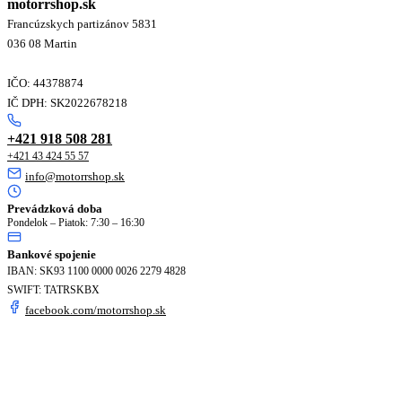
motorrshop.sk
Francúzskych partizánov 5831
036 08 Martin
IČO: 44378874
IČ DPH: SK2022678218
+421 918 508 281
+421 43 424 55 57
info@motorrshop.sk
Prevádzková doba
Pondelok – Piatok: 7:30 – 16:30
Bankové spojenie
IBAN: SK93 1100 0000 0026 2279 4828
SWIFT: TATRSKBX
facebook.com/motorrshop.sk