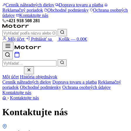
Cenník náhradných dielov
Doprava tovaru a platba
Reklamačný poriadok
Obchodné podmienky
Ochrana osobných
údajov
Kontaktujte nás
+421 918 508 281
Môj účet
Prihlásiť sa
Košík — 0.00€
Môj účet
História objednávok
Cenník náhradných dielov
Doprava tovaru a platba
Reklamačný
poriadok
Obchodné podmienky
Ochrana osobných údajov
Kontaktujte nás
›
Kontaktujte nás
Kontaktujte nás