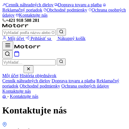
Cenník náhradných dielov
Doprava tovaru a platba
Reklamačný poriadok
Obchodné podmienky
Ochrana osobných
údajov
Kontaktujte nás
+421 918 508 281
Môj účet
Prihlásiť sa
Nákupný košík
Môj účet
História objednávok
Cenník náhradných dielov
Doprava tovaru a platba
Reklamačný
poriadok
Obchodné podmienky
Ochrana osobných údajov
Kontaktujte nás
›
Kontaktujte nás
Kontaktujte nás