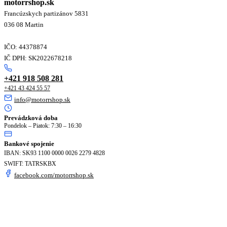
motorrshop.sk
Francúzskych partizánov 5831
036 08 Martin
IČO: 44378874
IČ DPH: SK2022678218
+421 918 508 281
+421 43 424 55 57
info@motorrshop.sk
Prevádzková doba
Pondelok – Piatok: 7:30 – 16:30
Bankové spojenie
IBAN: SK93 1100 0000 0026 2279 4828
SWIFT: TATRSKBX
facebook.com/motorrshop.sk