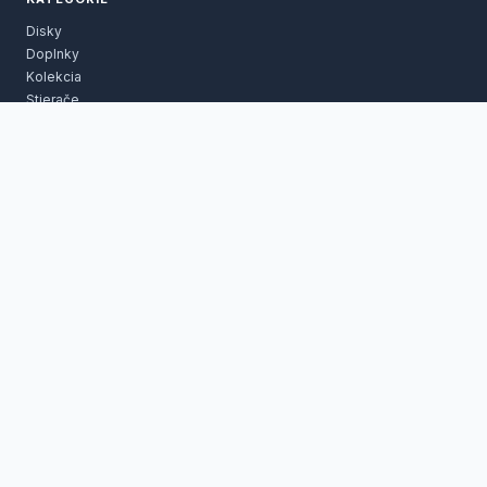
Disky
Doplnky
Kolekcia
Stierače
Štartovacie batérie
Opravné sady laku
Výpredaj
INFORMÁCIE
Cenník náhradných dielov
Doprava tovaru a platba
Reklamačný poriadok
Obchodné podmienky
Ochrana osobných údajov
ZÁKAZNÍCKY SERVIS
Kontaktujte nás
Môj účet
História objednávok
Novinky