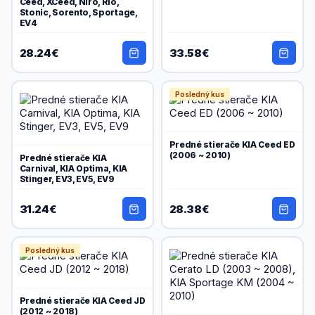
Ceed, XCeed, Niro, Rio,
Stonic, Sorento, Sportage,
EV4
28.24€
33.58€
Posledný kus
Predné stierače KIA Ceed ED
(2006 ~ 2010)
Predné stierače KIA
Carnival, KIA Optima, KIA
Stinger, EV3, EV5, EV9
31.24€
28.38€
Posledný kus
Predné stierače KIA Ceed JD
(2012 ~ 2018)