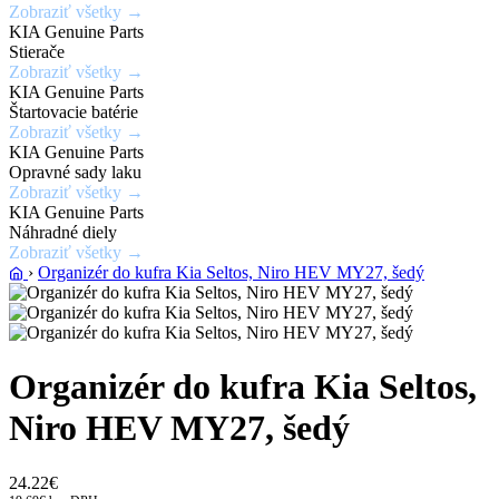
Zobraziť všetky →
laku
KIA Genuine Parts
karosérie
Stierače
Zobraziť všetky →
KIA Genuine Parts
Zobraziť
Štartovacie batérie
ponuku
Zobraziť všetky →
KIA Genuine Parts
Opravné sady laku
Zobraziť všetky →
KIA Genuine Parts
Náhradné diely
Zobraziť všetky →
›
Organizér do kufra Kia Seltos, Niro HEV MY27, šedý
Organizér do kufra Kia Seltos,
Niro HEV MY27, šedý
24.22€