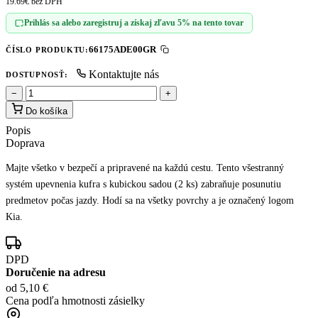
19.69€ bez DPH
Prihlás sa alebo zaregistruj a získaj zľavu 5% na tento tovar
66175ADE00GR
ČÍSLO PRODUKTU:
Kontaktujte nás
DOSTUPNOSŤ:
−
+
Do košíka
Popis
Doprava
Majte všetko v bezpečí a pripravené na každú cestu. Tento všestranný
systém upevnenia kufra s kubickou sadou (2 ks) zabraňuje posunutiu
predmetov počas jazdy. Hodí sa na všetky povrchy a je označený logom
Kia.
DPD
Doručenie na adresu
od 5,10 €
Cena podľa hmotnosti zásielky