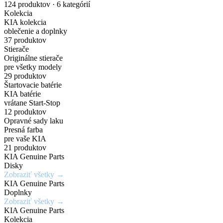
nakupuj
náhradných
Gisa
pre
Dark
karosérie
124 produktov · 6 kategórií
Kolekcia
originálne
dielov
Bicolour
elektrické
Chrome
v
KIA kolekcia
oblečenie a doplnky
príslušenstvo
a
širokej
37 produktov
Zadajte
7,5Jx19H2
Chráň
Stierače
za
PHEV
škále
Originálne stierače
originálne
/
svoje
pre všetky modely
číslo
5x114,3mm
kolesá
výhodné
vozidlá
odtieňov
29 produktov
Štartovacie batérie
dielu
/
s
KIA batérie
ceny
a
ET52
istotou
vrátane Start-Stop
Mimoriadne
Ideálne
12 produktov
zistite
a
odolné
riešenie
Opravné sady laku
Získaj
aktuálnu
eleganciou
Presná farba
Kúpiť
voči
pre
výhody,
teraz
pre vaše KIA
cenu
krúteniu
rýchle
21 produktov
ktoré
KIA Genuine Parts
a
Kúpiť
alebo
a
inde
Disky
teraz
dostupnosť
ohýbaniu
jednoduché
Zobraziť všetky →
nedostaneš
KIA Genuine Parts
opravy
Doplnky
Vyhľadať
Zobraziť všetky →
drobných
Zobraziť
Zaregistrovať
diel
KIA Genuine Parts
ponuku
poškodení
sa
Kolekcia