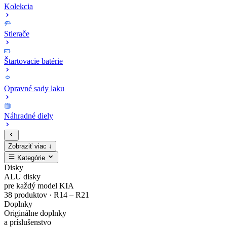
Kolekcia
Stierače
Štartovacie batérie
Opravné sady laku
Náhradné diely
Zobraziť viac ↓
Kategórie
Zaregistruj
Kompletný
EV4
MODE3
Sada
Opravné
Disky
ALU disky
sa
cenník
Zliatinový
Nabíjacie
bezpečnostných
sady
pre každý model KIA
38 produktov · R14 – R21
Doplnky
a
originálnych
disk
káble
matíc
laku
Originálne doplnky
a príslušenstvo