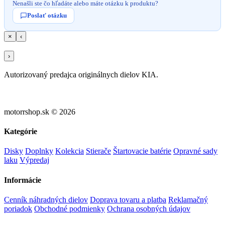
Nenašli ste čo hľadáte alebo máte otázku k produktu?
Poslať otázku
×
‹
›
Autorizovaný predajca originálnych dielov KIA.
motorrshop.sk © 2026
Kategórie
Disky
Doplnky
Kolekcia
Stierače
Štartovacie batérie
Opravné sady
laku
Výpredaj
Informácie
Cenník náhradných dielov
Doprava tovaru a platba
Reklamačný
poriadok
Obchodné podmienky
Ochrana osobných údajov