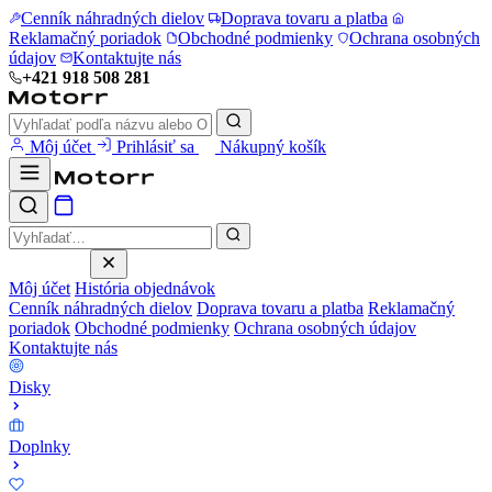
Cenník náhradných dielov
Doprava tovaru a platba
Reklamačný poriadok
Obchodné podmienky
Ochrana osobných
údajov
Kontaktujte nás
+421 918 508 281
Môj účet
Prihlásiť sa
Nákupný košík
Môj účet
História objednávok
Cenník náhradných dielov
Doprava tovaru a platba
Reklamačný
poriadok
Obchodné podmienky
Ochrana osobných údajov
Kontaktujte nás
Disky
Doplnky