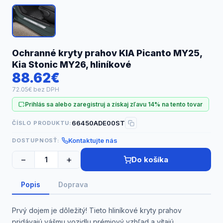
Náhradné diely
Ochranné kryty prahov KIA Picanto MY25,
Kia Stonic MY26, hliníkové
88.62€
72.05€ bez DPH
Prihlás sa alebo zaregistruj a získaj zľavu 14% na tento tovar
66450ADE00ST
ČÍSLO PRODUKTU:
Kontaktujte nás
DOSTUPNOSŤ:
−
+
Do košíka
Popis
Doprava
Prvý dojem je dôležitý! Tieto hliníkové kryty prahov
pridávajú vášmu vozidlu prémiový vzhľad a vítajú