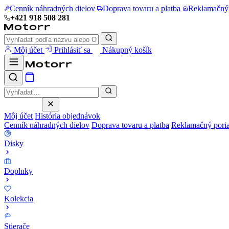
Cenník náhradných dielov
Doprava tovaru a platba
Reklamačný
+421 918 508 281
Môj účet
Prihlásiť sa
Nákupný košík
Môj účet
História objednávok
Cenník náhradných dielov
Doprava tovaru a platba
Reklamačný pori
Disky
Doplnky
Kolekcia
Stierače