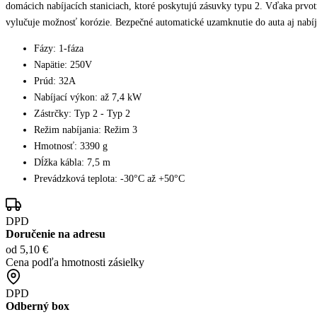
domácich nabíjacích staniciach, ktoré poskytujú zásuvky typu 2. Vďaka prvo
vylučuje možnosť korózie. Bezpečné automatické uzamknutie do auta aj nabíja
Fázy: 1-fáza
Napätie: 250V
Prúd: 32A
Nabíjací výkon: až 7,4 kW
Zástrčky: Typ 2 - Typ 2
Režim nabíjania: Režim 3
Hmotnosť: 3390 g
Dĺžka kábla: 7,5 m
Prevádzková teplota: -30°C až +50°C
DPD
Doručenie na adresu
od 5,10 €
Cena podľa hmotnosti zásielky
DPD
Odberný box