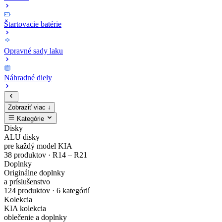
Štartovacie batérie
Opravné sady laku
Náhradné diely
Zobraziť viac ↓
Kategórie
Zaregistruj
Kompletný
EV4
MODE3
Sada
Opravné
Disky
ALU disky
sa
cenník
Zliatinový
Nabíjacie
bezpečnostných
sady
pre každý model KIA
38 produktov · R14 – R21
Doplnky
a
originálnych
disk
káble
matíc
laku
Originálne doplnky
a príslušenstvo
nakupuj
náhradných
Gisa
pre
Dark
karosérie
124 produktov · 6 kategórií
Kolekcia
originálne
dielov
Bicolour
elektrické
Chrome
v
KIA kolekcia
oblečenie a doplnky