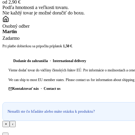
od 2,90 €
Podľa hmotnosti a veľkosti tovaru.
Nie každý tovar je možné doručiť do boxu.
Osobný odber
Martin
Zadarmo
Pri platbe dobierkou sa pripočíta príplatok
1,50 €
.
Dodanie do zahraničia · International delivery
Vieme dodať tovar do väčšiny členských štátov EÚ. Pre informácie o možnostiach a cene 
We can ship to most EU member states. Please contact us for information about shipping 
Kontaktovať nás · Contact us
Nenašli ste čo hľadáte alebo máte otázku k produktu?
×
‹