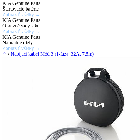
KIA Genuine Parts
Zobraziť
Štartovacie batérie
ponuku
Zobraziť všetky →
KIA Genuine Parts
Opravné sady laku
Zobraziť všetky →
KIA Genuine Parts
Náhradné diely
Zobraziť všetky →
›
Nabíjací kábel Mód 3 (1-fáza, 32A, 7,5m)