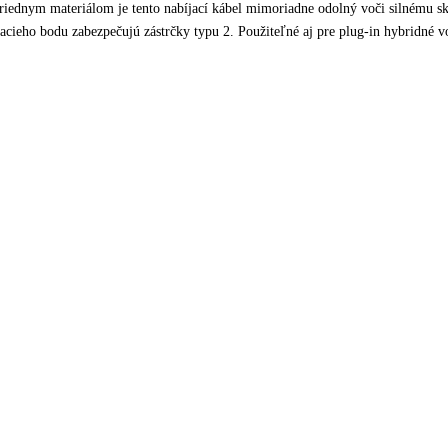
triednym materiálom je tento nabíjací kábel mimoriadne odolný voči silnému s
cieho bodu zabezpečujú zástrčky typu 2. Použiteľné aj pre plug-in hybridné vo