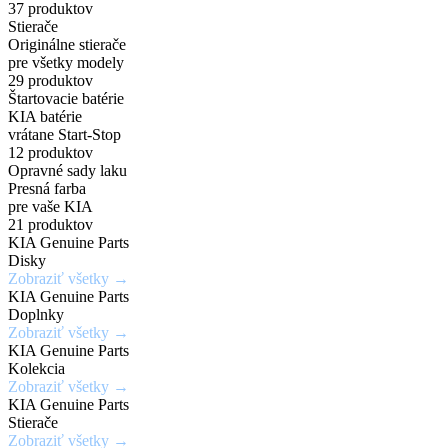
príslušenstvo
a
širokej
37 produktov
Zadajte
7,5Jx19H2
Chráň
Stierače
za
PHEV
škále
Originálne stierače
originálne
/
svoje
pre všetky modely
číslo
5x114,3mm
kolesá
výhodné
vozidlá
odtieňov
29 produktov
Štartovacie batérie
dielu
/
s
KIA batérie
ceny
a
ET52
istotou
vrátane Start-Stop
Mimoriadne
Ideálne
12 produktov
zistite
a
odolné
riešenie
Opravné sady laku
Získaj
aktuálnu
eleganciou
Presná farba
Kúpiť
voči
pre
výhody,
teraz
pre vaše KIA
cenu
krúteniu
rýchle
21 produktov
ktoré
KIA Genuine Parts
a
Kúpiť
alebo
a
inde
Disky
teraz
dostupnosť
ohýbaniu
jednoduché
Zobraziť všetky →
nedostaneš
KIA Genuine Parts
opravy
Doplnky
Vyhľadať
Zobraziť všetky →
drobných
Zobraziť
Zaregistrovať
diel
KIA Genuine Parts
ponuku
poškodení
sa
Kolekcia
Zobraziť všetky →
laku
KIA Genuine Parts
karosérie
Stierače
Zobraziť všetky →