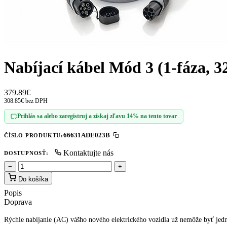
Nabíjací kábel Mód 3 (1-fáza, 3
379.89€
308.85€ bez DPH
Prihlás sa alebo zaregistruj a získaj zľavu 14% na tento tovar
66631ADE023B
ČÍSLO PRODUKTU:
Kontaktujte nás
DOSTUPNOSŤ:
−
+
Do košíka
Popis
Doprava
Rýchle nabíjanie (AC) vášho nového elektrického vozidla už nemôže byť jedn