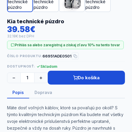
Náhradné diely
Kia technické púzdro
39.58€
32.18€ bez DPH
Prihlás sa alebo zaregistruj a získaj zľavu 10% na tento tovar
66951ADE0501
ČÍSLO PRODUKTU:
Skladom
DOSTUPNOSŤ:
−
+
Do košíka
Popis
Doprava
Máte dosť voľných káblov, ktoré sa povaľujú po okolí? S
týmto kvalitným technickým púzdrom Kia budete mať všetky
svoje elektronické príslušenstvá perfektne upratané,
bezpečné a vždy na dosah ruky. Púzdro je navrhnuté s