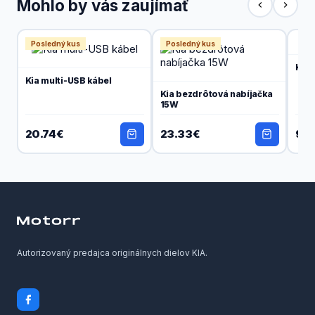
Mohlo by vás zaujímať
Posledný kus
Posledný kus
Kia 
Kia multi-USB kábel
Kia bezdrôtová nabíjačka
15W
20.74€
23.33€
9.8
Autorizovaný predajca originálnych dielov KIA.