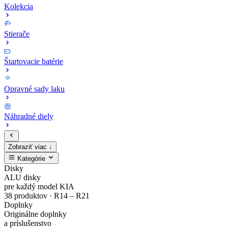
Kolekcia
Stierače
Štartovacie batérie
Opravné sady laku
Náhradné diely
Zobraziť viac ↓
Kategórie
Zaregistruj
Kompletný
EV4
MODE3
Sada
Opravné
Disky
ALU disky
sa
cenník
Zliatinový
Nabíjacie
bezpečnostných
sady
pre každý model KIA
38 produktov · R14 – R21
Doplnky
a
originálnych
disk
káble
matíc
laku
Originálne doplnky
a príslušenstvo