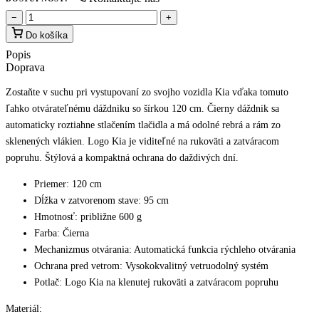
−
+
Do košíka
Popis
Doprava
Zostaňte v suchu pri vystupovaní zo svojho vozidla Kia vďaka tomuto
ľahko otvárateľnému dáždniku so šírkou 120 cm. Čierny dáždnik sa
automaticky roztiahne stlačením tlačidla a má odolné rebrá a rám zo
sklenených vlákien. Logo Kia je viditeľné na rukoväti a zatváracom
popruhu. Štýlová a kompaktná ochrana do daždivých dní.
Priemer: 120 cm
Dĺžka v zatvorenom stave: 95 cm
Hmotnosť: približne 600 g
Farba: Čierna
Mechanizmus otvárania: Automatická funkcia rýchleho otvárania
Ochrana pred vetrom: Vysokokvalitný vetruodolný systém
Potlač: Logo Kia na klenutej rukoväti a zatváracom popruhu
Materiál: