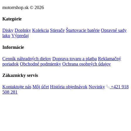
motorrshop.sk © 2026
Kategórie
Disky
Doplnky
Kolekcia
Stierače
Štartovacie batérie
Opravné sady
laku
Výpredaj
Informácie
Cenník náhradných dielov
Doprava tovaru a platba
Reklamačný
poriadok
Obchodné podmienky
Ochrana osobných údajov
Zákaznícky servis
Kontaktujte nás
Môj účet
História objednávok
Novinky
+421 918
508 281