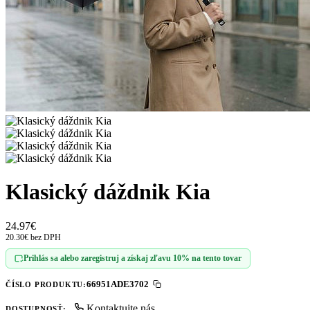
Klasický dáždnik Kia
24.97€
20.30€ bez DPH
Prihlás sa alebo zaregistruj a získaj zľavu 10% na tento tovar
66951ADE3702
ČÍSLO PRODUKTU:
Kontaktujte nás
DOSTUPNOSŤ: