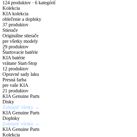
nakupuj
náhradných
Gisa
pre
Dark
karosérie
124 produktov · 6 kategórií
Kolekcia
originálne
dielov
Bicolour
elektrické
Chrome
v
KIA kolekcia
oblečenie a doplnky
príslušenstvo
a
širokej
37 produktov
Zadajte
7,5Jx19H2
Chráň
Stierače
za
PHEV
škále
Originálne stierače
originálne
/
svoje
pre všetky modely
číslo
5x114,3mm
kolesá
výhodné
vozidlá
odtieňov
29 produktov
Štartovacie batérie
dielu
/
s
KIA batérie
ceny
a
ET52
istotou
vrátane Start-Stop
Mimoriadne
Ideálne
12 produktov
zistite
a
odolné
riešenie
Opravné sady laku
Získaj
aktuálnu
eleganciou
Presná farba
Kúpiť
voči
pre
výhody,
teraz
pre vaše KIA
cenu
krúteniu
rýchle
21 produktov
ktoré
KIA Genuine Parts
a
Kúpiť
alebo
a
inde
Disky
teraz
dostupnosť
ohýbaniu
jednoduché
Zobraziť všetky →
nedostaneš
KIA Genuine Parts
opravy
Doplnky
Vyhľadať
Zobraziť všetky →
drobných
Zobraziť
Zaregistrovať
diel
KIA Genuine Parts
ponuku
poškodení
sa
Kolekcia