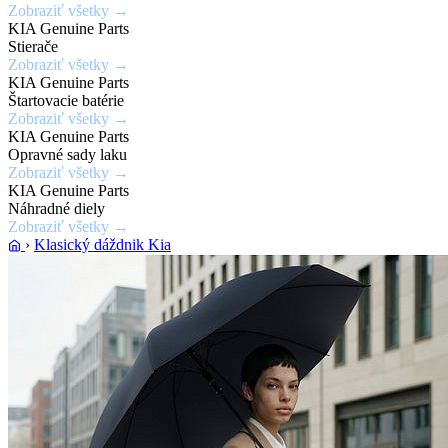
Zobraziť všetky →
laku
KIA Genuine Parts
karosérie
Stierače
Zobraziť všetky →
KIA Genuine Parts
Zobraziť
Štartovacie batérie
ponuku
Zobraziť všetky →
KIA Genuine Parts
Opravné sady laku
Zobraziť všetky →
KIA Genuine Parts
Náhradné diely
Zobraziť všetky →
›
Klasický dáždnik Kia