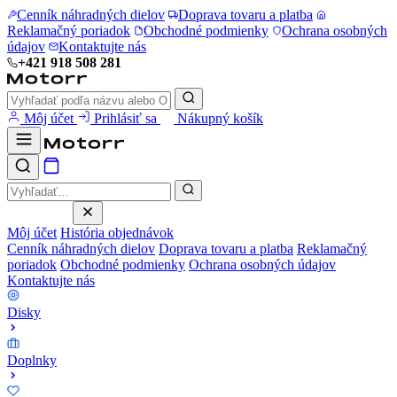
Cenník náhradných dielov
Doprava tovaru a platba
Reklamačný poriadok
Obchodné podmienky
Ochrana osobných
údajov
Kontaktujte nás
+421 918 508 281
Môj účet
Prihlásiť sa
Nákupný košík
Môj účet
História objednávok
Cenník náhradných dielov
Doprava tovaru a platba
Reklamačný
poriadok
Obchodné podmienky
Ochrana osobných údajov
Kontaktujte nás
Disky
Doplnky