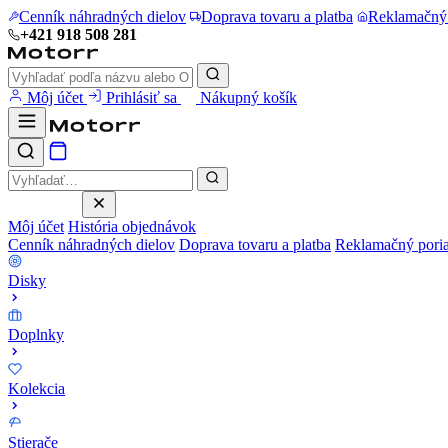
Cenník náhradných dielov
Doprava tovaru a platba
Reklamačný
+421 918 508 281
Môj účet
Prihlásiť sa
Nákupný košík
Môj účet
História objednávok
Cenník náhradných dielov
Doprava tovaru a platba
Reklamačný pori
Disky
Doplnky
Kolekcia
Stierače