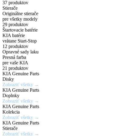
príslušenstvo
a
širokej
37 produktov
Zadajte
7,5Jx19H2
Chráň
Stierače
za
PHEV
škále
Originálne stierače
originálne
/
svoje
pre všetky modely
číslo
5x114,3mm
kolesá
výhodné
vozidlá
odtieňov
29 produktov
Štartovacie batérie
dielu
/
s
KIA batérie
ceny
a
ET52
istotou
vrátane Start-Stop
Mimoriadne
Ideálne
12 produktov
zistite
a
odolné
riešenie
Opravné sady laku
Získaj
aktuálnu
eleganciou
Presná farba
Kúpiť
voči
pre
výhody,
teraz
pre vaše KIA
cenu
krúteniu
rýchle
21 produktov
ktoré
KIA Genuine Parts
a
Kúpiť
alebo
a
inde
Disky
teraz
dostupnosť
ohýbaniu
jednoduché
Zobraziť všetky →
nedostaneš
KIA Genuine Parts
opravy
Doplnky
Vyhľadať
Zobraziť všetky →
drobných
Zobraziť
Zaregistrovať
diel
KIA Genuine Parts
ponuku
poškodení
sa
Kolekcia
Zobraziť všetky →
laku
KIA Genuine Parts
karosérie
Stierače
Zobraziť všetky →