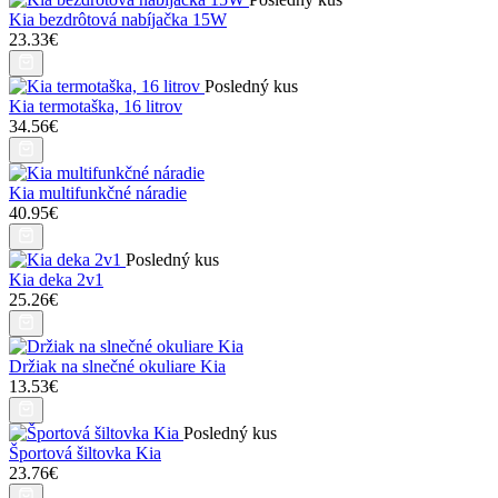
Kia bezdrôtová nabíjačka 15W
23.33€
Posledný kus
Kia termotaška, 16 litrov
34.56€
Kia multifunkčné náradie
40.95€
Posledný kus
Kia deka 2v1
25.26€
Držiak na slnečné okuliare Kia
13.53€
Posledný kus
Športová šiltovka Kia
23.76€