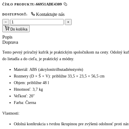
66951ADE4309
ČÍSLO PRODUKTU:
Kontaktujte nás
DOSTUPNOSŤ:
−
+
Do košíka
Popis
Doprava
Tento pevný príručný kufrík je praktickým spoločníkom na cesty. Odolný kufr
do lietadla a do cieľa, je praktický a módny.
Materiál: ABS (akrylonitrilbutadiénstyrén)
Rozmery (D × Š × V): približne 33,5 × 23,5 × 56,5 cm
Objem: približne 48 l
Hmotnosť: 3,7 kg
Veľkosť: 20"
Farba: Čierna
Vlastnosti:
Odolná konštrukcia s tvrdou škrupinou pre zvýšenú odolnosť proti ná