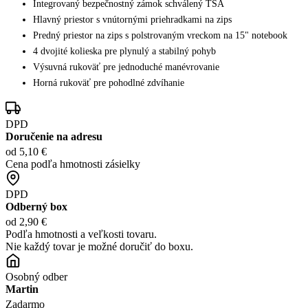
Integrovaný bezpečnostný zámok schválený TSA
Hlavný priestor s vnútornými priehradkami na zips
Predný priestor na zips s polstrovaným vreckom na 15" notebook
4 dvojité kolieska pre plynulý a stabilný pohyb
Výsuvná rukoväť pre jednoduché manévrovanie
Horná rukoväť pre pohodlné zdvíhanie
DPD
Doručenie na adresu
od 5,10 €
Cena podľa hmotnosti zásielky
DPD
Odberný box
od 2,90 €
Podľa hmotnosti a veľkosti tovaru.
Nie každý tovar je možné doručiť do boxu.
Osobný odber
Martin
Zadarmo