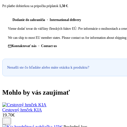
Pri platbe dobierkou sa pripočíta príplatok
1,50 €
.
Dodanie do zahraničia · International delivery
Vieme dodať tovar do väčšiny členských štátov EÚ. Pre informácie o možnostiach a cene 
We can ship to most EU member states. Please contact us for information about shipping 
Kontaktovať nás · Contact us
Nenašli ste čo hľadáte alebo máte otázku k produktu?
Mohlo by vás zaujímať
Cestovný hrnček KIA
19.70€
Posledný kus