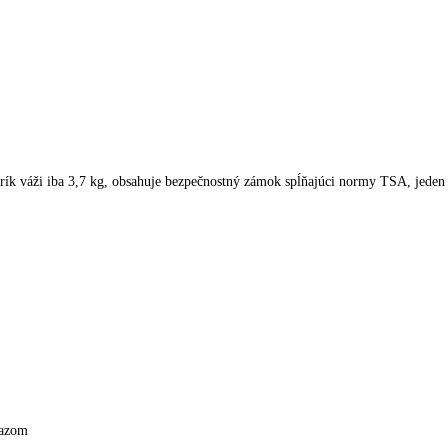
ík váži iba 3,7 kg, obsahuje bezpečnostný zámok spĺňajúci normy TSA, jeden h
razom