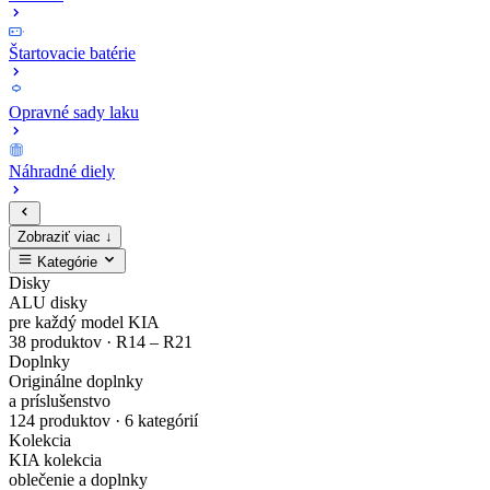
Štartovacie batérie
Opravné sady laku
Náhradné diely
Zobraziť viac ↓
Kategórie
Zaregistruj
Kompletný
EV4
MODE3
Sada
Opravné
Disky
ALU disky
sa
cenník
Zliatinový
Nabíjacie
bezpečnostných
sady
pre každý model KIA
38 produktov · R14 – R21
Doplnky
a
originálnych
disk
káble
matíc
laku
Originálne doplnky
a príslušenstvo
nakupuj
náhradných
Gisa
pre
Dark
karosérie
124 produktov · 6 kategórií
Kolekcia
originálne
dielov
Bicolour
elektrické
Chrome
v
KIA kolekcia
oblečenie a doplnky