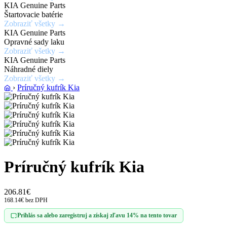
KIA Genuine Parts
Zobraziť
Štartovacie batérie
ponuku
Zobraziť všetky →
KIA Genuine Parts
Opravné sady laku
Zobraziť všetky →
KIA Genuine Parts
Náhradné diely
Zobraziť všetky →
›
Príručný kufrík Kia
Príručný kufrík Kia
206.81€
168.14€ bez DPH
Prihlás sa alebo zaregistruj a získaj zľavu 14% na tento tovar