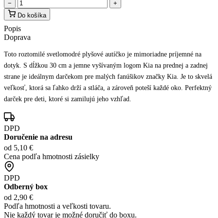
−
+
Do košíka
Popis
Doprava
Toto roztomilé svetlomodré plyšové autíčko je mimoriadne príjemné na
dotyk. S dĺžkou 30 cm a jemne vyšívaným logom Kia na prednej a zadnej
strane je ideálnym darčekom pre malých fanúšikov značky Kia. Je to skvelá
veľkosť, ktorá sa ľahko drží a stláča, a zároveň poteší každé oko. Perfektný
darček pre deti, ktoré si zamilujú jeho vzhľad.
DPD
Doručenie na adresu
od 5,10 €
Cena podľa hmotnosti zásielky
DPD
Odberný box
od 2,90 €
Podľa hmotnosti a veľkosti tovaru.
Nie každý tovar je možné doručiť do boxu.