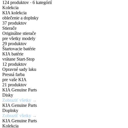
nakupuj
náhradných
Gisa
pre
Dark
karosérie
124 produktov · 6 kategórií
Kolekcia
originálne
dielov
Bicolour
elektrické
Chrome
v
KIA kolekcia
oblečenie a doplnky
príslušenstvo
a
širokej
37 produktov
Zadajte
7,5Jx19H2
Chráň
Stierače
za
PHEV
škále
Originálne stierače
originálne
/
svoje
pre všetky modely
číslo
5x114,3mm
kolesá
výhodné
vozidlá
odtieňov
29 produktov
Štartovacie batérie
dielu
/
s
KIA batérie
ceny
a
ET52
istotou
vrátane Start-Stop
Mimoriadne
Ideálne
12 produktov
zistite
a
odolné
riešenie
Opravné sady laku
Získaj
aktuálnu
eleganciou
Presná farba
Kúpiť
voči
pre
výhody,
teraz
pre vaše KIA
cenu
krúteniu
rýchle
21 produktov
ktoré
KIA Genuine Parts
a
Kúpiť
alebo
a
inde
Disky
teraz
dostupnosť
ohýbaniu
jednoduché
Zobraziť všetky →
nedostaneš
KIA Genuine Parts
opravy
Doplnky
Vyhľadať
Zobraziť všetky →
drobných
Zobraziť
Zaregistrovať
diel
KIA Genuine Parts
ponuku
poškodení
sa
Kolekcia