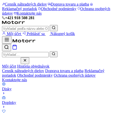
Cenník náhradných dielov
Doprava tovaru a platba
Reklamačný poriadok
Obchodné podmienky
Ochrana osobných
údajov
Kontaktujte nás
+421 918 508 281
Môj účet
Prihlásiť sa
Nákupný košík
Môj účet
História objednávok
Cenník náhradných dielov
Doprava tovaru a platba
Reklamačný
poriadok
Obchodné podmienky
Ochrana osobných údajov
Kontaktujte nás
Disky
Doplnky