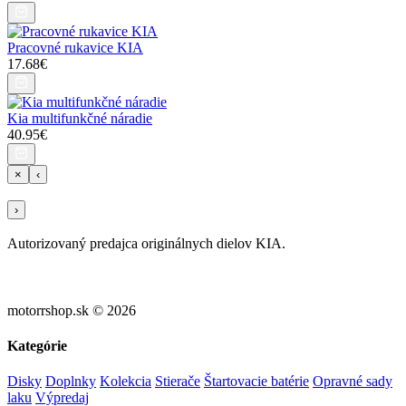
Pracovné rukavice KIA
17.68€
Kia multifunkčné náradie
40.95€
×
‹
›
Autorizovaný predajca originálnych dielov KIA.
motorrshop.sk © 2026
Kategórie
Disky
Doplnky
Kolekcia
Stierače
Štartovacie batérie
Opravné sady
laku
Výpredaj