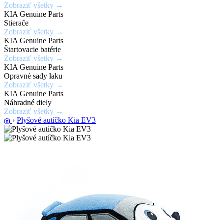
Zobraziť všetky →
laku
KIA Genuine Parts
karosérie
Stierače
Zobraziť všetky →
KIA Genuine Parts
Zobraziť
Štartovacie batérie
ponuku
Zobraziť všetky →
KIA Genuine Parts
Opravné sady laku
Zobraziť všetky →
KIA Genuine Parts
Náhradné diely
Zobraziť všetky →
›
Plyšové autíčko Kia EV3