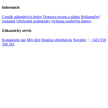
Informácie
Cenník náhradných dielov
Doprava tovaru a platba
Reklamačný
poriadok
Obchodné podmienky
Ochrana osobných údajov
Zákaznícky servis
Kontaktujte nás
Môj účet
História objednávok
Novinky
+421 918
508 281