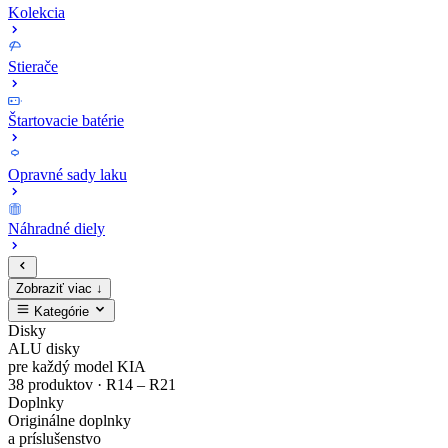
Kolekcia
Stierače
Štartovacie batérie
Opravné sady laku
Náhradné diely
Zobraziť viac ↓
Kategórie
Zaregistruj
Kompletný
EV4
MODE3
Sada
Opravné
Disky
ALU disky
sa
cenník
Zliatinový
Nabíjacie
bezpečnostných
sady
pre každý model KIA
38 produktov · R14 – R21
Doplnky
a
originálnych
disk
káble
matíc
laku
Originálne doplnky
a príslušenstvo