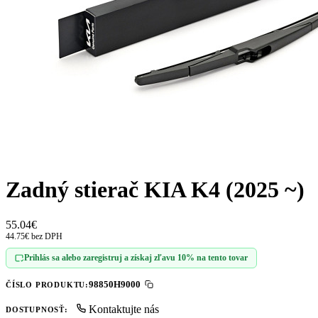
Zadný stierač KIA K4 (2025 ~)
55.04€
44.75€ bez DPH
Prihlás sa alebo zaregistruj a získaj zľavu 10% na tento tovar
98850H9000
ČÍSLO PRODUKTU:
Kontaktujte nás
DOSTUPNOSŤ: