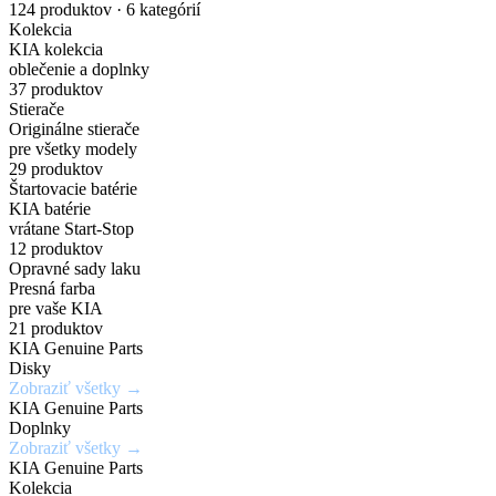
nakupuj
náhradných
Gisa
pre
Dark
karosérie
124 produktov · 6 kategórií
Kolekcia
originálne
dielov
Bicolour
elektrické
Chrome
v
KIA kolekcia
oblečenie a doplnky
príslušenstvo
a
širokej
37 produktov
Zadajte
7,5Jx19H2
Chráň
Stierače
za
PHEV
škále
Originálne stierače
originálne
/
svoje
pre všetky modely
číslo
5x114,3mm
kolesá
výhodné
vozidlá
odtieňov
29 produktov
Štartovacie batérie
dielu
/
s
KIA batérie
ceny
a
ET52
istotou
vrátane Start-Stop
Mimoriadne
Ideálne
12 produktov
zistite
a
odolné
riešenie
Opravné sady laku
Získaj
aktuálnu
eleganciou
Presná farba
Kúpiť
voči
pre
výhody,
teraz
pre vaše KIA
cenu
krúteniu
rýchle
21 produktov
ktoré
KIA Genuine Parts
a
Kúpiť
alebo
a
inde
Disky
teraz
dostupnosť
ohýbaniu
jednoduché
Zobraziť všetky →
nedostaneš
KIA Genuine Parts
opravy
Doplnky
Vyhľadať
Zobraziť všetky →
drobných
Zobraziť
Zaregistrovať
diel
KIA Genuine Parts
ponuku
poškodení
sa
Kolekcia