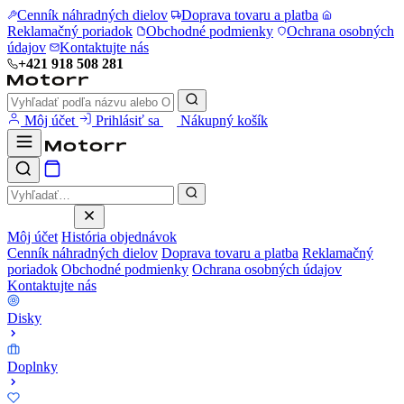
Cenník náhradných dielov
Doprava tovaru a platba
Reklamačný poriadok
Obchodné podmienky
Ochrana osobných
údajov
Kontaktujte nás
+421 918 508 281
Môj účet
Prihlásiť sa
Nákupný košík
Môj účet
História objednávok
Cenník náhradných dielov
Doprava tovaru a platba
Reklamačný
poriadok
Obchodné podmienky
Ochrana osobných údajov
Kontaktujte nás
Disky
Doplnky