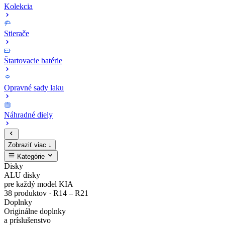
Kolekcia
Stierače
Štartovacie batérie
Opravné sady laku
Náhradné diely
Zobraziť viac ↓
Kategórie
Zaregistruj
Kompletný
EV4
MODE3
Sada
Opravné
Disky
ALU disky
sa
cenník
Zliatinový
Nabíjacie
bezpečnostných
sady
pre každý model KIA
38 produktov · R14 – R21
Doplnky
a
originálnych
disk
káble
matíc
laku
Originálne doplnky
a príslušenstvo