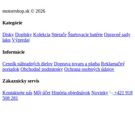
motorrshop.sk © 2026
Kategórie
Disky
Doplnky
Kolekcia
Stierače
Štartovacie batérie
Opravné sady
laku
Výpredaj
Informácie
Cenník náhradných dielov
Doprava tovaru a platba
Reklamačný
poriadok
Obchodné podmienky
Ochrana osobných údajov
Zákaznícky servis
Kontaktujte nás
Môj účet
História objednávok
Novinky
+421 918
508 281