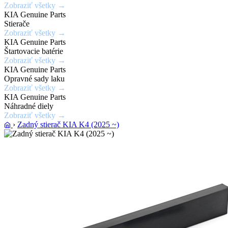
Zobraziť všetky →
laku
KIA Genuine Parts
karosérie
Stierače
Zobraziť všetky →
KIA Genuine Parts
Zobraziť
Štartovacie batérie
ponuku
Zobraziť všetky →
KIA Genuine Parts
Opravné sady laku
Zobraziť všetky →
KIA Genuine Parts
Náhradné diely
Zobraziť všetky →
›
Zadný stierač KIA K4 (2025 ~)