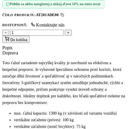
Prihlás sa alebo zaregistruj a získaj zľavu 14% na tento tovar
AT281ADE00
ČÍSLO PRODUKTU:
Kontaktujte nás
DOSTUPNOSŤ:
−
+
Do košíka
Popis
Doprava
Toto ťažné zariadenie najvyššej kvality je navrhnuté na efektívnu a
bezpečnú prepravu. Je vybavené špeciálnou ochranou proti korózii, ktorá
zaručuje dlhú životnosť a spoľahlivosť aj v náročných podmienkach.
Inovatívny 3-guličkový uzamykací systém umožňuje jednoduché, rýchle a
bezpečné odpojenie, pričom poskytuje vysokú úroveň ochrany a
diskrétnosti. Ideálny doplnok pre každého, kto hľadá spoľahlivé riešenie na
prepravu bez kompromisov.
max. ťažná kapacita: 1300 kg (v závislosti od variantu vozidla)
vertikálne zaťaženie (príves): 100 kg
vertikálne zaťaženie (nosič bicyklov): 75 kg