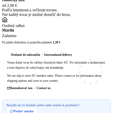
od 2,90 €
Podľa hmotnosti a veľkosti tovaru.
Nie každý tovar je možné doručiť do boxu.
Osobný odber
Martin
Zadarmo
Pri platbe dobierkou sa pripočíta príplatok
1,50 €
.
Dodanie do zahraničia · International delivery
Vieme dodať tovar do väčšiny členských štátov EÚ. Pre informácie o možnostiach
a cene dopravy do vašej krajiny nás kontaktujte.
We can ship to most EU member states. Please contact us for information about
shipping options and costs to your country.
Kontaktovať nás · Contact us
Nenašli ste čo hľadáte alebo máte otázku k produktu?
Poslať otázku