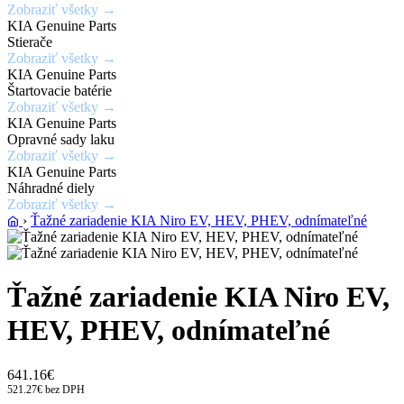
Zobraziť všetky →
laku
KIA Genuine Parts
karosérie
Stierače
Zobraziť všetky →
KIA Genuine Parts
Zobraziť
Štartovacie batérie
ponuku
Zobraziť všetky →
KIA Genuine Parts
Opravné sady laku
Zobraziť všetky →
KIA Genuine Parts
Náhradné diely
Zobraziť všetky →
›
Ťažné zariadenie KIA Niro EV, HEV, PHEV, odnímateľné
Ťažné zariadenie KIA Niro EV,
HEV, PHEV, odnímateľné
641.16€
521.27€ bez DPH