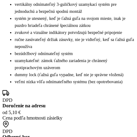
vertikálny odnímateľný 3-guličkový uzamykací systém pre
jednoduchú a bezpečnú spodnú montáž
systém je utesnený, keď je ťažná guľa na svojom mieste, inak je
puzdro hriadeľa chránené špeciálnou zátkou
zvukové a vizuálne indikátory potvrdzujú bezpečné pripojenie
ručne zasúvateľný držiak zásuvky, nie je vidteľný, keď sa ťažná guľa
nepoužíva
bezúdržbový odnímateľný systém
uzamykateľné: zámok ťažného zariadenia je chránený
protiprachovým uzáverom
dummy lock (ťažná guľa vypadne, keď nie je správne vložená)
veľmi nízka vôľa odnímateľného systému (bez opotrebovania)
DPD
Doručenie na adresu
od 5,10 €
Cena podľa hmotnosti zásielky
DPD
Odberný box