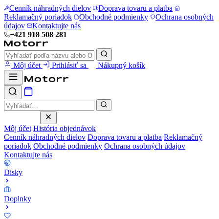
Cenník náhradných dielov
Doprava tovaru a platba
Reklamačný poriadok
Obchodné podmienky
Ochrana osobných
údajov
Kontaktujte nás
+421 918 508 281
Môj účet
Prihlásiť sa
Nákupný košík
Môj účet
História objednávok
Cenník náhradných dielov
Doprava tovaru a platba
Reklamačný
poriadok
Obchodné podmienky
Ochrana osobných údajov
Kontaktujte nás
Disky
Doplnky