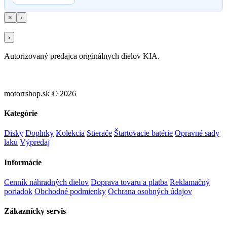
×
‹
›
Autorizovaný predajca originálnych dielov KIA.
motorrshop.sk © 2026
Kategórie
Disky
Doplnky
Kolekcia
Stierače
Štartovacie batérie
Opravné sady
laku
Výpredaj
Informácie
Cenník náhradných dielov
Doprava tovaru a platba
Reklamačný
poriadok
Obchodné podmienky
Ochrana osobných údajov
Zákaznícky servis