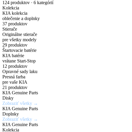
nakupuj
náhradných
Gisa
pre
Dark
karosérie
124 produktov · 6 kategórií
Kolekcia
originálne
dielov
Bicolour
elektrické
Chrome
v
KIA kolekcia
oblečenie a doplnky
príslušenstvo
a
širokej
37 produktov
Zadajte
7,5Jx19H2
Chráň
Stierače
za
PHEV
škále
Originálne stierače
originálne
/
svoje
pre všetky modely
číslo
5x114,3mm
kolesá
výhodné
vozidlá
odtieňov
29 produktov
Štartovacie batérie
dielu
/
s
KIA batérie
ceny
a
ET52
istotou
vrátane Start-Stop
Mimoriadne
Ideálne
12 produktov
zistite
a
odolné
riešenie
Opravné sady laku
Získaj
aktuálnu
eleganciou
Presná farba
Kúpiť
voči
pre
výhody,
teraz
pre vaše KIA
cenu
krúteniu
rýchle
21 produktov
ktoré
KIA Genuine Parts
a
Kúpiť
alebo
a
inde
Disky
teraz
dostupnosť
ohýbaniu
jednoduché
Zobraziť všetky →
nedostaneš
KIA Genuine Parts
opravy
Doplnky
Vyhľadať
Zobraziť všetky →
drobných
Zobraziť
Zaregistrovať
diel
KIA Genuine Parts
ponuku
poškodení
sa
Kolekcia