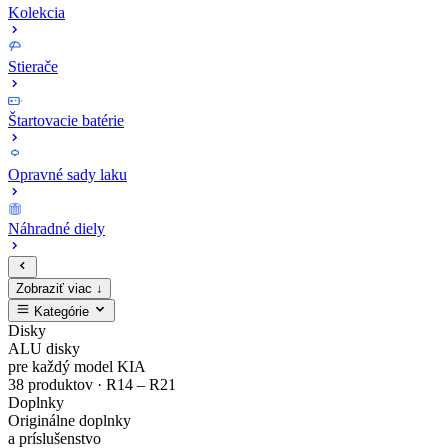
Kolekcia
Stierače
Štartovacie batérie
Opravné sady laku
Náhradné diely
Zobraziť viac ↓
Kategórie
Zaregistruj
Kompletný
EV4
MODE3
Sada
Opravné
Disky
ALU disky
sa
cenník
Zliatinový
Nabíjacie
bezpečnostných
sady
pre každý model KIA
38 produktov · R14 – R21
Doplnky
a
originálnych
disk
káble
matíc
laku
Originálne doplnky
a príslušenstvo