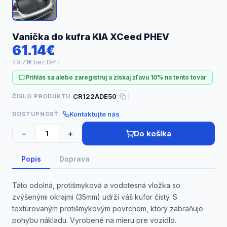
Náhradné diely
Vanička do kufra KIA XCeed PHEV
61.14€
49.71€ bez DPH
Prihlás sa alebo zaregistruj a získaj zľavu 10% na tento tovar
CR122ADE50
ČÍSLO PRODUKTU:
Kontaktujte nás
DOSTUPNOSŤ:
−
+
Do košíka
Popis
Doprava
Táto odolná, protišmyková a vodotesná vložka so
zvýšenými okrajmi (35mm) udrží váš kufor čistý. S
textúrovaným protišmykovým povrchom, ktorý zabraňuje
pohybu nákladu. Vyrobené na mieru pre vozidlo.