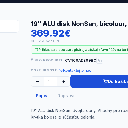
19" ALU disk NonSan, bicolour,
369.92€
300.75€ bez DPH
Prihlás sa alebo zaregistruj a získaj zľavu 14% na ten
CV400ADE09BC
ČÍSLO PRODUKTU:
Kontaktujte nás
DOSTUPNOSŤ:
−
+
Do košík
Popis
Doprava
19" ALU disk NonSan, dvojfarebný. Vhodný pre rozm
Krytka kolesa je súčasťou balenia.