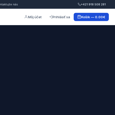
ntaktujte nás
+421 918 508 281
Môj účet
Prihlásiť sa
Košík — 0.00€