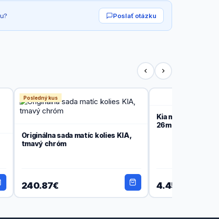
tu?
Poslať otázku
Posledný kus
Kia matica kolesa 
26mm)
Originálna sada matíc kolies KIA,
tmavý chróm
240.87€
4.45€