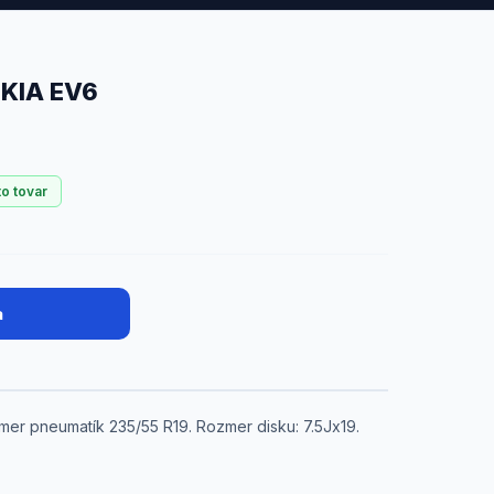
 KIA EV6
to tovar
a
er pneumatík 235/55 R19. Rozmer disku: 7.5Jx19.