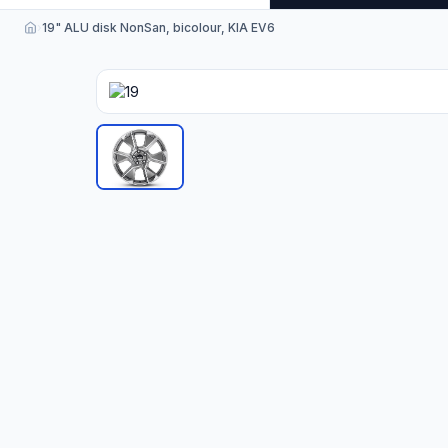
›
19" ALU disk NonSan, bicolour, KIA EV6