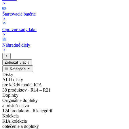
Štartovacie batérie
Opravné sady laku
Náhradné diely
Zobraziť viac ↓
Kategórie
Zaregistruj
Kompletný
EV4
MODE3
Sada
Opravné
Disky
ALU disky
sa
cenník
Zliatinový
Nabíjacie
bezpečnostných
sady
pre každý model KIA
38 produktov · R14 – R21
Doplnky
a
originálnych
disk
káble
matíc
laku
Originálne doplnky
a príslušenstvo
nakupuj
náhradných
Gisa
pre
Dark
karosérie
124 produktov · 6 kategórií
Kolekcia
originálne
dielov
Bicolour
elektrické
Chrome
v
KIA kolekcia
oblečenie a doplnky