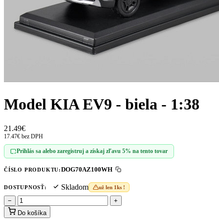
Model KIA EV9 - biela - 1:38
21.49€
17.47€ bez DPH
Prihlás sa alebo zaregistruj a získaj zľavu 5% na tento tovar
DOG70AZ100WH
ČÍSLO PRODUKTU:
Skladom
DOSTUPNOSŤ:
už len 1ks !
−
+
Do košíka