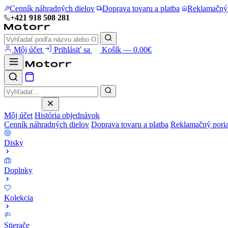
Cenník náhradných dielov
Doprava tovaru a platba
Reklamačný
+421 918 508 281
Môj účet
Prihlásiť sa
Košík — 0.00€
Môj účet
História objednávok
Cenník náhradných dielov
Doprava tovaru a platba
Reklamačný pori
Disky
Doplnky
Kolekcia
Stierače