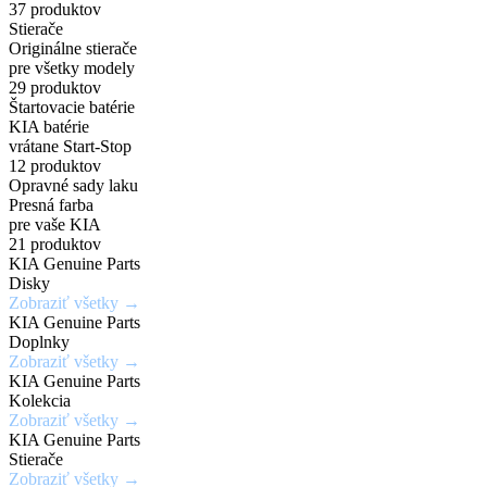
príslušenstvo
a
širokej
37 produktov
Zadajte
7,5Jx19H2
Chráň
Stierače
za
PHEV
škále
Originálne stierače
originálne
/
svoje
pre všetky modely
číslo
5x114,3mm
kolesá
výhodné
vozidlá
odtieňov
29 produktov
Štartovacie batérie
dielu
/
s
KIA batérie
ceny
a
ET52
istotou
vrátane Start-Stop
Mimoriadne
Ideálne
12 produktov
zistite
a
odolné
riešenie
Opravné sady laku
Získaj
aktuálnu
eleganciou
Presná farba
Kúpiť
voči
pre
výhody,
teraz
pre vaše KIA
cenu
krúteniu
rýchle
21 produktov
ktoré
KIA Genuine Parts
a
Kúpiť
alebo
a
inde
Disky
teraz
dostupnosť
ohýbaniu
jednoduché
Zobraziť všetky →
nedostaneš
KIA Genuine Parts
opravy
Doplnky
Vyhľadať
Zobraziť všetky →
drobných
Zobraziť
Zaregistrovať
diel
KIA Genuine Parts
ponuku
poškodení
sa
Kolekcia
Zobraziť všetky →
laku
KIA Genuine Parts
karosérie
Stierače
Zobraziť všetky →