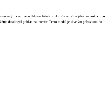
robený z kvalitného tlakovo liateho zinku, čo zaručuje jeho pevnosť a dlhú
žňuje detailnejší pohľad na interiér. Tento model je skvelým prírastkom do