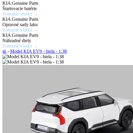
KIA Genuine Parts
Zobraziť
Štartovacie batérie
ponuku
Zobraziť všetky →
KIA Genuine Parts
Opravné sady laku
Zobraziť všetky →
KIA Genuine Parts
Náhradné diely
Zobraziť všetky →
›
Model KIA EV9 - biela - 1:38