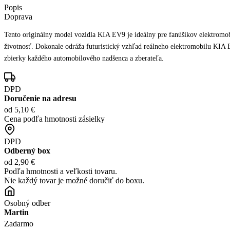
Popis
Doprava
Tento originálny model vozidla KIA EV9 je ideálny pre fanúšikov elektromob
životnosť. Dokonale odráža futuristický vzhľad reálneho elektromobilu KIA EV
zbierky každého automobilového nadšenca a zberateľa.
DPD
Doručenie na adresu
od 5,10 €
Cena podľa hmotnosti zásielky
DPD
Odberný box
od 2,90 €
Podľa hmotnosti a veľkosti tovaru.
Nie každý tovar je možné doručiť do boxu.
Osobný odber
Martin
Zadarmo