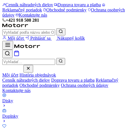
Cenník náhradných dielov
Doprava tovaru a platba
Reklamačný poriadok
Obchodné podmienky
Ochrana osobných
údajov
Kontaktujte nás
+421 918 508 281
Môj účet
Prihlásiť sa
Nákupný košík
Môj účet
História objednávok
Cenník náhradných dielov
Doprava tovaru a platba
Reklamačný
poriadok
Obchodné podmienky
Ochrana osobných údajov
Kontaktujte nás
Disky
Doplnky