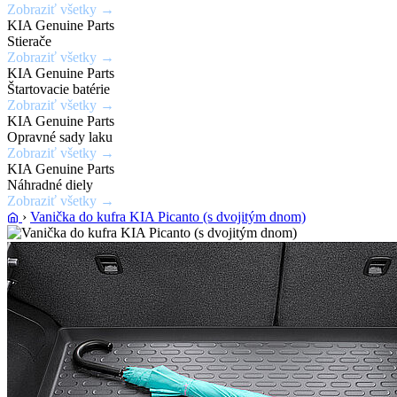
Zobraziť všetky →
laku
KIA Genuine Parts
karosérie
Stierače
Zobraziť všetky →
KIA Genuine Parts
Zobraziť
Štartovacie batérie
ponuku
Zobraziť všetky →
KIA Genuine Parts
Opravné sady laku
Zobraziť všetky →
KIA Genuine Parts
Náhradné diely
Zobraziť všetky →
›
Vanička do kufra KIA Picanto (s dvojitým dnom)