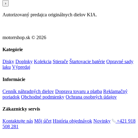
›
Autorizovaný predajca originálnych dielov KIA.
motorrshop.sk © 2026
Kategórie
Disky
Doplnky
Kolekcia
Stierače
Štartovacie batérie
Opravné sady
laku
Výpredaj
Informácie
Cenník náhradných dielov
Doprava tovaru a platba
Reklamačný
poriadok
Obchodné podmienky
Ochrana osobných údajov
Zákaznícky servis
Kontaktujte nás
Môj účet
História objednávok
Novinky
+421 918
508 281