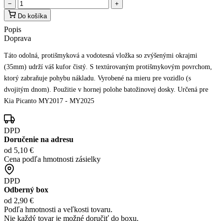
−
+
Do košíka
Popis
Doprava
Táto odolná, protišmyková a vodotesná vložka so zvýšenými okrajmi
(35mm) udrží váš kufor čistý. S textúrovaným protišmykovým povrchom,
ktorý zabraňuje pohybu nákladu. Vyrobené na mieru pre vozidlo (s
dvojitým dnom). Použitie v hornej polohe batožinovej dosky. Určená pre
Kia Picanto MY2017 - MY2025
DPD
Doručenie na adresu
od 5,10 €
Cena podľa hmotnosti zásielky
DPD
Odberný box
od 2,90 €
Podľa hmotnosti a veľkosti tovaru.
Nie každý tovar je možné doručiť do boxu.