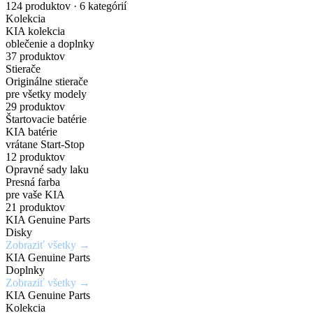
nakupuj
náhradných
Gisa
pre
Dark
karosérie
124 produktov · 6 kategórií
Kolekcia
originálne
dielov
Bicolour
elektrické
Chrome
v
KIA kolekcia
oblečenie a doplnky
príslušenstvo
a
širokej
37 produktov
Zadajte
7,5Jx19H2
Chráň
Stierače
za
PHEV
škále
Originálne stierače
originálne
/
svoje
pre všetky modely
číslo
5x114,3mm
kolesá
výhodné
vozidlá
odtieňov
29 produktov
Štartovacie batérie
dielu
/
s
KIA batérie
ceny
a
ET52
istotou
vrátane Start-Stop
Mimoriadne
Ideálne
12 produktov
zistite
a
odolné
riešenie
Opravné sady laku
Získaj
aktuálnu
eleganciou
Presná farba
Kúpiť
voči
pre
výhody,
teraz
pre vaše KIA
cenu
krúteniu
rýchle
21 produktov
ktoré
KIA Genuine Parts
a
Kúpiť
alebo
a
inde
Disky
teraz
dostupnosť
ohýbaniu
jednoduché
Zobraziť všetky →
nedostaneš
KIA Genuine Parts
opravy
Doplnky
Vyhľadať
Zobraziť všetky →
drobných
Zobraziť
Zaregistrovať
diel
KIA Genuine Parts
ponuku
poškodení
sa
Kolekcia