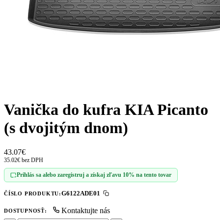
Vanička do kufra KIA Picanto
(s dvojitým dnom)
43.07€
35.02€ bez DPH
Prihlás sa alebo zaregistruj a získaj zľavu 10% na tento tovar
G6122ADE01
ČÍSLO PRODUKTU:
Kontaktujte nás
DOSTUPNOSŤ: