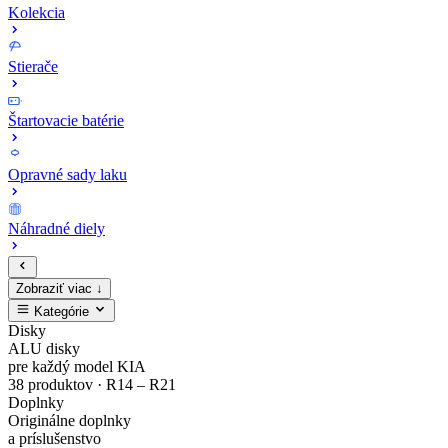
Kolekcia
Stierače
Štartovacie batérie
Opravné sady laku
Náhradné diely
Zobraziť viac ↓
Kategórie
Zaregistruj
Kompletný
EV4
MODE3
Sada
Opravné
Disky
ALU disky
sa
cenník
Zliatinový
Nabíjacie
bezpečnostných
sady
pre každý model KIA
38 produktov · R14 – R21
Doplnky
a
originálnych
disk
káble
matíc
laku
Originálne doplnky
a príslušenstvo