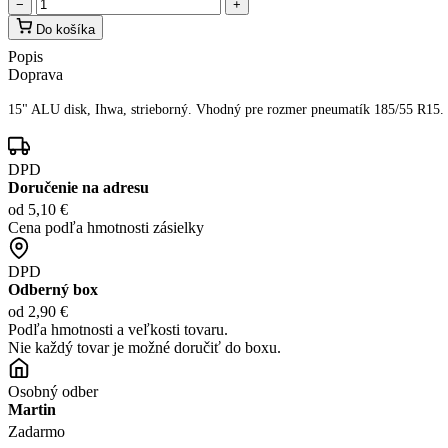
−
+
Do košíka
Popis
Doprava
15" ALU disk, Ihwa, strieborný. Vhodný pre rozmer pneumatík 185/55 R15.
DPD
Doručenie na adresu
od 5,10 €
Cena podľa hmotnosti zásielky
DPD
Odberný box
od 2,90 €
Podľa hmotnosti a veľkosti tovaru.
Nie každý tovar je možné doručiť do boxu.
Osobný odber
Martin
Zadarmo