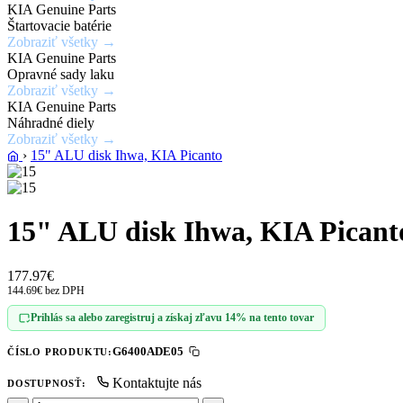
KIA Genuine Parts
Zobraziť
Štartovacie batérie
ponuku
Zobraziť všetky →
KIA Genuine Parts
Opravné sady laku
Zobraziť všetky →
KIA Genuine Parts
Náhradné diely
Zobraziť všetky →
›
15" ALU disk Ihwa, KIA Picanto
15" ALU disk Ihwa, KIA Picant
177.97€
144.69€ bez DPH
Prihlás sa alebo zaregistruj a získaj zľavu 14% na tento tovar
G6400ADE05
ČÍSLO PRODUKTU:
Kontaktujte nás
DOSTUPNOSŤ: