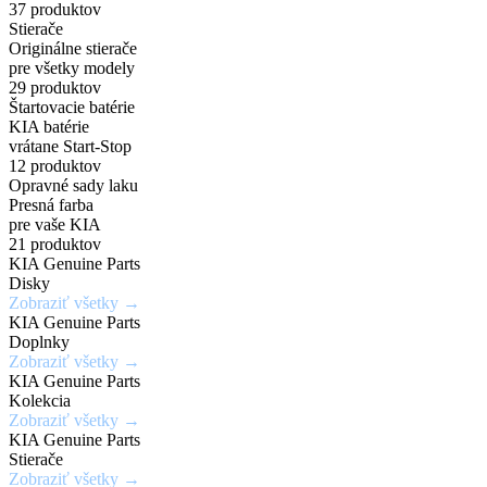
príslušenstvo
a
širokej
37 produktov
Zadajte
7,5Jx19H2
Chráň
Stierače
za
PHEV
škále
Originálne stierače
originálne
/
svoje
pre všetky modely
číslo
5x114,3mm
kolesá
výhodné
vozidlá
odtieňov
29 produktov
Štartovacie batérie
dielu
/
s
KIA batérie
ceny
a
ET52
istotou
vrátane Start-Stop
Mimoriadne
Ideálne
12 produktov
zistite
a
odolné
riešenie
Opravné sady laku
Získaj
aktuálnu
eleganciou
Presná farba
Kúpiť
voči
pre
výhody,
teraz
pre vaše KIA
cenu
krúteniu
rýchle
21 produktov
ktoré
KIA Genuine Parts
a
Kúpiť
alebo
a
inde
Disky
teraz
dostupnosť
ohýbaniu
jednoduché
Zobraziť všetky →
nedostaneš
KIA Genuine Parts
opravy
Doplnky
Vyhľadať
Zobraziť všetky →
drobných
Zobraziť
Zaregistrovať
diel
KIA Genuine Parts
ponuku
poškodení
sa
Kolekcia
Zobraziť všetky →
laku
KIA Genuine Parts
karosérie
Stierače
Zobraziť všetky →