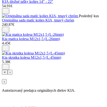
KIA úložné tašky kolies 14" - 22"
54.91€
Posledný kus
Originálna sada matíc kolies KIA, tmavý chróm
240.87€
Kia matica kolesa M12x1,5 (L-26mm)
4.45€
Kia skrutka kolesa M12x1,5 (L-45mm)
5.38€
×
‹
›
Autorizovaný predajca originálnych dielov KIA.