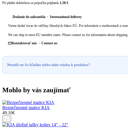
Pri platbe dobierkou sa pripočíta príplatok
1,50 €
.
Dodanie do zahraničia · International delivery
Vieme dodať tovar do väčšiny členských štátov EÚ. Pre informácie o možnostiach a cene 
We can ship to most EU member states. Please contact us for information about shipping 
Kontaktovať nás · Contact us
Nenašli ste čo hľadáte alebo máte otázku k produktu?
Mohlo by vás zaujímať
Bezpečnostné matice KIA
49.10€