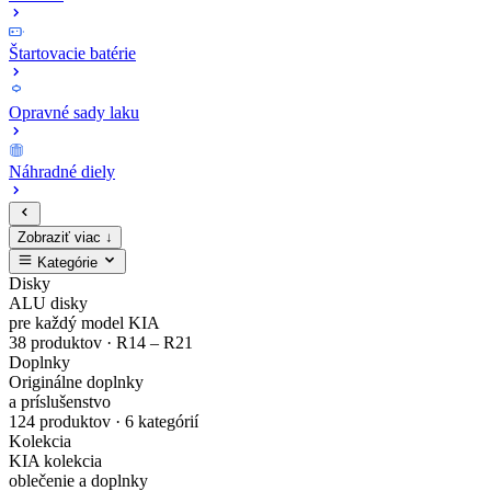
Štartovacie batérie
Opravné sady laku
Náhradné diely
Zobraziť viac ↓
Kategórie
Zaregistruj
Kompletný
EV4
MODE3
Sada
Opravné
Disky
ALU disky
sa
cenník
Zliatinový
Nabíjacie
bezpečnostných
sady
pre každý model KIA
38 produktov · R14 – R21
Doplnky
a
originálnych
disk
káble
matíc
laku
Originálne doplnky
a príslušenstvo
nakupuj
náhradných
Gisa
pre
Dark
karosérie
124 produktov · 6 kategórií
Kolekcia
originálne
dielov
Bicolour
elektrické
Chrome
v
KIA kolekcia
oblečenie a doplnky