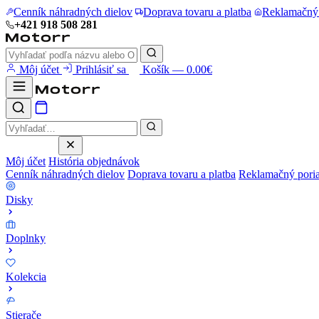
Cenník náhradných dielov
Doprava tovaru a platba
Reklamačný
+421 918 508 281
Môj účet
Prihlásiť sa
Košík — 0.00€
Môj účet
História objednávok
Cenník náhradných dielov
Doprava tovaru a platba
Reklamačný pori
Disky
Doplnky
Kolekcia
Stierače