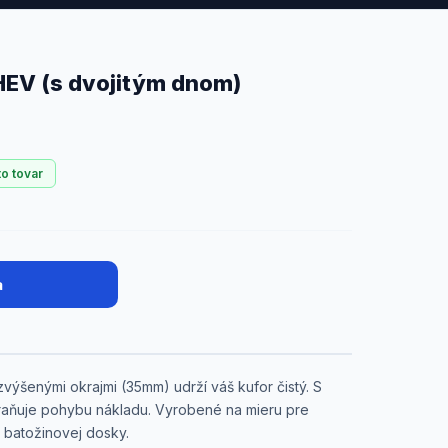
HEV (s dvojitým dnom)
to tovar
a
výšenými okrajmi (35mm) udrží váš kufor čistý. S
aňuje pohybu nákladu. Vyrobené na mieru pre
e batožinovej dosky.