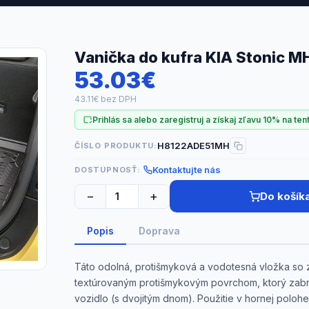
Vanička do kufra KIA Stonic M
53.03€
43.11€ bez DPH
Prihlás sa alebo zaregistruj a získaj zľavu 10% na ten
H8122ADE51MH
ČÍSLO PRODUKTU:
Kontaktujte nás
DOSTUPNOSŤ:
−
+
Do košík
Popis
Doprava
Táto odolná, protišmyková a vodotesná vložka so z
textúrovaným protišmykovým povrchom, ktorý zabr
vozidlo (s dvojitým dnom). Použitie v hornej poloh