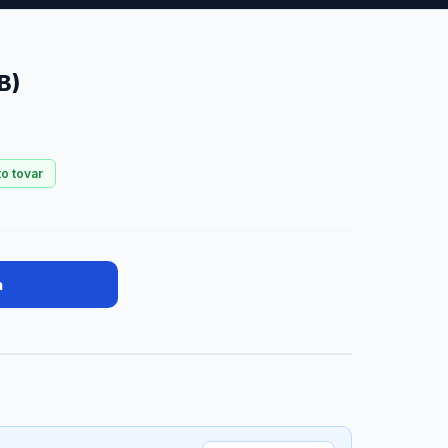
B)
to tovar
a