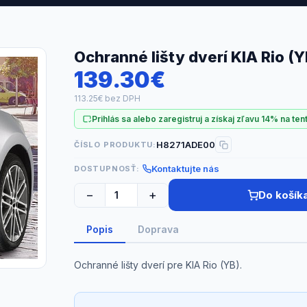
Ochranné lišty dverí KIA Rio (Y
139.30€
113.25€ bez DPH
Prihlás sa alebo zaregistruj a získaj zľavu 14% na ten
H8271ADE00
ČÍSLO PRODUKTU:
Kontaktujte nás
DOSTUPNOSŤ:
−
+
Do košík
Popis
Doprava
Ochranné lišty dverí pre KIA Rio (YB).