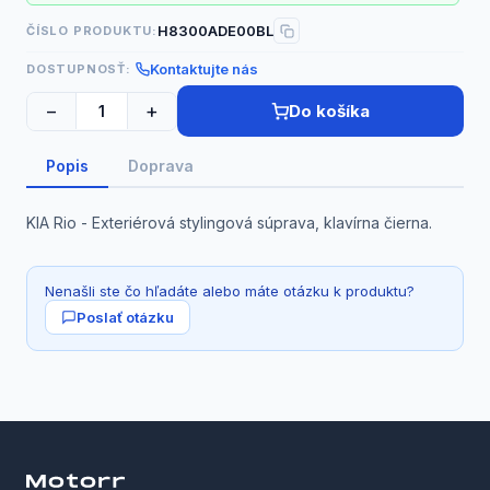
H8300ADE00BL
ČÍSLO PRODUKTU:
Kontaktujte nás
DOSTUPNOSŤ:
−
+
Do košíka
Popis
Doprava
KIA Rio - Exteriérová stylingová súprava, klavírna čierna.
Nenašli ste čo hľadáte alebo máte otázku k produktu?
Poslať otázku