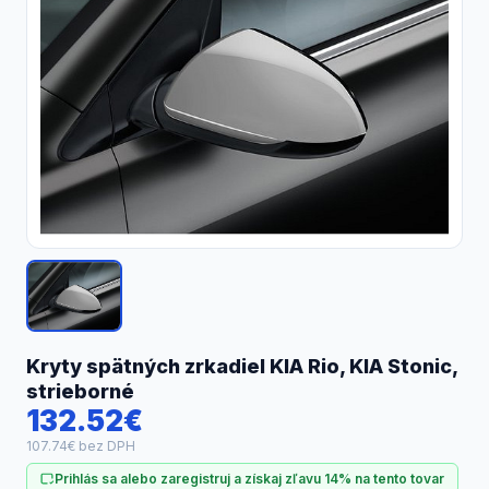
Náhradné diely
Kryty spätných zrkadiel KIA Rio, KIA Stonic,
strieborné
132.52€
107.74€ bez DPH
Prihlás sa alebo zaregistruj a získaj zľavu 14% na tento tovar