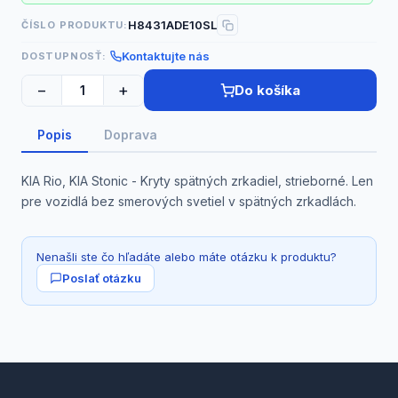
H8431ADE10SL
ČÍSLO PRODUKTU:
Kontaktujte nás
DOSTUPNOSŤ:
−
+
Do košíka
Popis
Doprava
KIA Rio, KIA Stonic - Kryty spätných zrkadiel, strieborné. Len
pre vozidlá bez smerových svetiel v spätných zrkadlách.
Nenašli ste čo hľadáte alebo máte otázku k produktu?
Poslať otázku