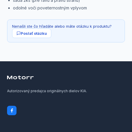
sada 2ks (pre ľavú a pravú stranu)
odolné voči poveternostným vplyvom
Nenašli ste čo hľadáte alebo máte otázku k produktu?
Poslať otázku
Autorizovaný predajca originálnych dielov KIA.