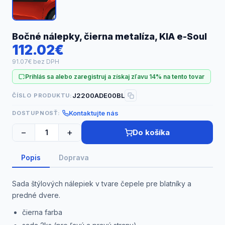
Náhradné diely
Bočné nálepky, čierna metalíza, KIA e-Soul
112.02€
91.07€ bez DPH
Prihlás sa alebo zaregistruj a získaj zľavu 14% na tento tovar
J2200ADE00BL
ČÍSLO PRODUKTU:
Kontaktujte nás
DOSTUPNOSŤ:
−
+
Do košíka
Popis
Doprava
Sada štýlových nálepiek v tvare čepele pre blatníky a
predné dvere.
čierna farba