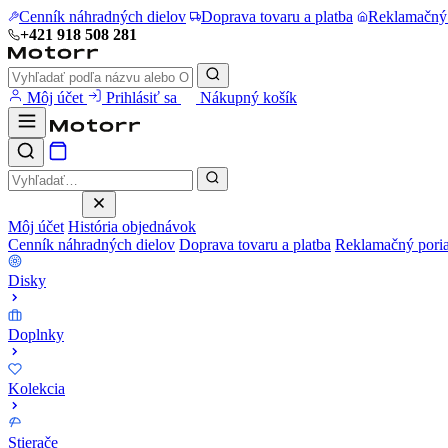
Cenník náhradných dielov
Doprava tovaru a platba
Reklamačný
+421 918 508 281
Môj účet
Prihlásiť sa
Nákupný košík
Môj účet
História objednávok
Cenník náhradných dielov
Doprava tovaru a platba
Reklamačný pori
Disky
Doplnky
Kolekcia
Stierače