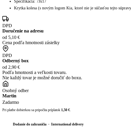
Špecifikácia: 7Jx17
Krytka kolesa (s novým logom Kia, ktoré nie je súčasťou tejto súp
DPD
Doručenie na adresu
od 5,10 €
Cena podľa hmotnosti zásielky
DPD
Odberný box
od 2,90 €
Podľa hmotnosti a veľkosti tovaru.
Nie každý tovar je možné doručiť do boxu.
Osobný odber
Martin
Zadarmo
Pri platbe dobierkou sa pripočíta príplatok
1,50 €
.
Dodanie do zahraničia · International delivery