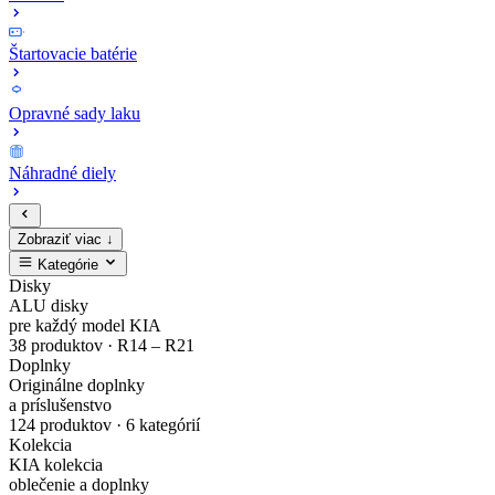
Štartovacie batérie
Opravné sady laku
Náhradné diely
Zobraziť viac ↓
Kategórie
Zaregistruj
Kompletný
EV4
MODE3
Sada
Opravné
Disky
ALU disky
sa
cenník
Zliatinový
Nabíjacie
bezpečnostných
sady
pre každý model KIA
38 produktov · R14 – R21
Doplnky
a
originálnych
disk
káble
matíc
laku
Originálne doplnky
a príslušenstvo
nakupuj
náhradných
Gisa
pre
Dark
karosérie
124 produktov · 6 kategórií
Kolekcia
originálne
dielov
Bicolour
elektrické
Chrome
v
KIA kolekcia
oblečenie a doplnky