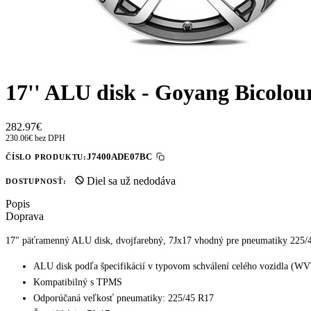
17'' ALU disk - Goyang Bicolo
282.97€
230.06€ bez DPH
J7400ADE07BC
ČÍSLO PRODUKTU:
Diel sa už nedodáva
DOSTUPNOSŤ:
Popis
Doprava
17" päťramenný ALU disk, dvojfarebný, 7Jx17 vhodný pre pneumatiky 225/45
ALU disk podľa špecifikácií v typovom schválení celého vozidla (W
Kompatibilný s TPMS
Odporúčaná veľkosť pneumatiky: 225/45 R17