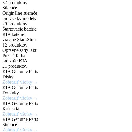
príslušenstvo
a
širokej
37 produktov
Zadajte
7,5Jx19H2
Chráň
Stierače
za
PHEV
škále
Originálne stierače
originálne
/
svoje
pre všetky modely
číslo
5x114,3mm
kolesá
výhodné
vozidlá
odtieňov
29 produktov
Štartovacie batérie
dielu
/
s
KIA batérie
ceny
a
ET52
istotou
vrátane Start-Stop
Mimoriadne
Ideálne
12 produktov
zistite
a
odolné
riešenie
Opravné sady laku
Získaj
aktuálnu
eleganciou
Presná farba
Kúpiť
voči
pre
výhody,
teraz
pre vaše KIA
cenu
krúteniu
rýchle
21 produktov
ktoré
KIA Genuine Parts
a
Kúpiť
alebo
a
inde
Disky
teraz
dostupnosť
ohýbaniu
jednoduché
Zobraziť všetky →
nedostaneš
KIA Genuine Parts
opravy
Doplnky
Vyhľadať
Zobraziť všetky →
drobných
Zobraziť
Zaregistrovať
diel
KIA Genuine Parts
ponuku
poškodení
sa
Kolekcia
Zobraziť všetky →
laku
KIA Genuine Parts
karosérie
Stierače
Zobraziť všetky →