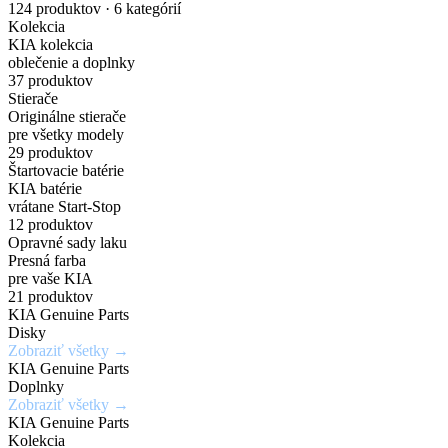
nakupuj
náhradných
Gisa
pre
Dark
karosérie
124 produktov · 6 kategórií
Kolekcia
originálne
dielov
Bicolour
elektrické
Chrome
v
KIA kolekcia
oblečenie a doplnky
príslušenstvo
a
širokej
37 produktov
Zadajte
7,5Jx19H2
Chráň
Stierače
za
PHEV
škále
Originálne stierače
originálne
/
svoje
pre všetky modely
číslo
5x114,3mm
kolesá
výhodné
vozidlá
odtieňov
29 produktov
Štartovacie batérie
dielu
/
s
KIA batérie
ceny
a
ET52
istotou
vrátane Start-Stop
Mimoriadne
Ideálne
12 produktov
zistite
a
odolné
riešenie
Opravné sady laku
Získaj
aktuálnu
eleganciou
Presná farba
Kúpiť
voči
pre
výhody,
teraz
pre vaše KIA
cenu
krúteniu
rýchle
21 produktov
ktoré
KIA Genuine Parts
a
Kúpiť
alebo
a
inde
Disky
teraz
dostupnosť
ohýbaniu
jednoduché
Zobraziť všetky →
nedostaneš
KIA Genuine Parts
opravy
Doplnky
Vyhľadať
Zobraziť všetky →
drobných
Zobraziť
Zaregistrovať
diel
KIA Genuine Parts
ponuku
poškodení
sa
Kolekcia