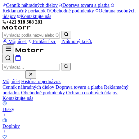
Cenník náhradných dielov
Doprava tovaru a platba
Reklamačný poriadok
Obchodné podmienky
Ochrana osobných
údajov
Kontaktujte nás
+421 918 508 281
Môj účet
Prihlásiť sa
Nákupný košík
Môj účet
História objednávok
Cenník náhradných dielov
Doprava tovaru a platba
Reklamačný
poriadok
Obchodné podmienky
Ochrana osobných údajov
Kontaktujte nás
Disky
Doplnky