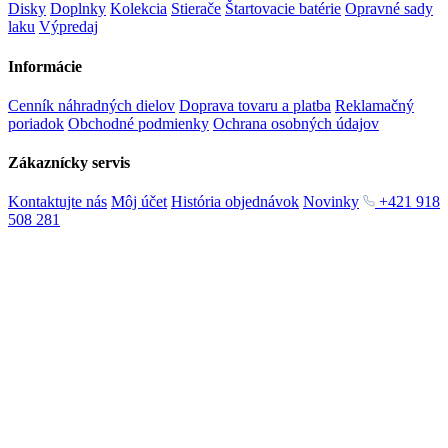
Disky
Doplnky
Kolekcia
Stierače
Štartovacie batérie
Opravné sady
laku
Výpredaj
Informácie
Cenník náhradných dielov
Doprava tovaru a platba
Reklamačný
poriadok
Obchodné podmienky
Ochrana osobných údajov
Zákaznícky servis
Kontaktujte nás
Môj účet
História objednávok
Novinky
+421 918
508 281