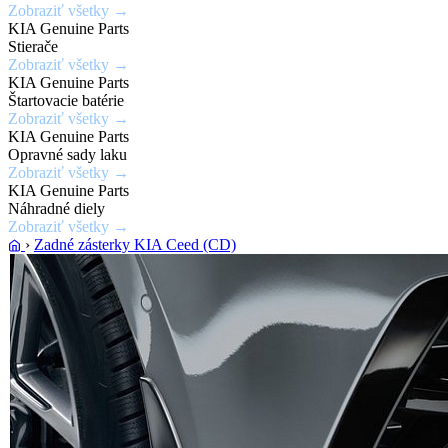
Zobraziť všetky →
laku
KIA Genuine Parts
karosérie
Stierače
Zobraziť všetky →
KIA Genuine Parts
Zobraziť
Štartovacie batérie
ponuku
Zobraziť všetky →
KIA Genuine Parts
Opravné sady laku
Zobraziť všetky →
KIA Genuine Parts
Náhradné diely
Zobraziť všetky →
›
Zadné zásterky KIA Ceed (CD)