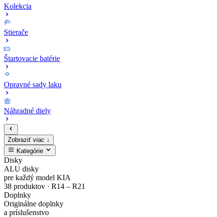
Kolekcia
Stierače
Štartovacie batérie
Opravné sady laku
Náhradné diely
Zobraziť viac ↓
Kategórie
Zaregistruj
Kompletný
EV4
MODE3
Sada
Opravné
Disky
ALU disky
sa
cenník
Zliatinový
Nabíjacie
bezpečnostných
sady
pre každý model KIA
38 produktov · R14 – R21
Doplnky
a
originálnych
disk
káble
matíc
laku
Originálne doplnky
a príslušenstvo