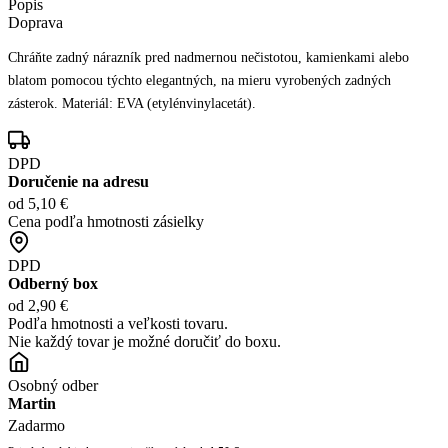
Popis
Doprava
Chráňte zadný nárazník pred nadmernou nečistotou, kamienkami alebo
blatom pomocou týchto elegantných, na mieru vyrobených zadných
zásterok. Materiál: EVA (etylénvinylacetát).
DPD
Doručenie na adresu
od 5,10 €
Cena podľa hmotnosti zásielky
DPD
Odberný box
od 2,90 €
Podľa hmotnosti a veľkosti tovaru.
Nie každý tovar je možné doručiť do boxu.
Osobný odber
Martin
Zadarmo