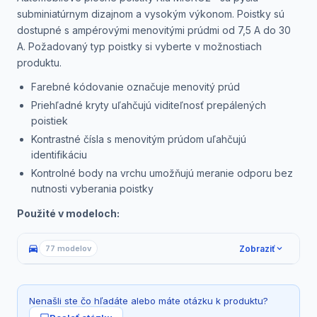
subminiatúrnym dizajnom a vysokým výkonom. Poistky sú
dostupné s ampérovými menovitými prúdmi od 7,5 A do 30
A. Požadovaný typ poistky si vyberte v možnostiach
produktu.
Farebné kódovanie označuje menovitý prúd
Priehľadné kryty uľahčujú viditeľnosť prepálených
poistiek
Kontrastné čísla s menovitým prúdom uľahčujú
identifikáciu
Kontrolné body na vrchu umožňujú meranie odporu bez
nutnosti vyberania poistky
Použité v modeloch:
directions_car
Zobraziť
77 modelov
Nenašli ste čo hľadáte alebo máte otázku k produktu?