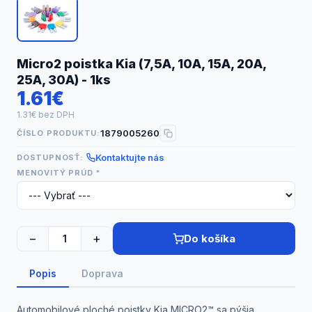
Náhradné diely
Micro2 poistka Kia (7,5A, 10A, 15A, 20A,
25A, 30A) - 1ks
1.61€
1.31€ bez DPH
1879005260
ČÍSLO PRODUKTU:
Kontaktujte nás
DOSTUPNOSŤ:
MENOVITÝ PRÚD *
−
+
Do košíka
Popis
Doprava
Automobilové ploché poistky Kia MICRO2™ sa pýšia