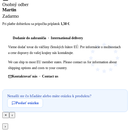
Osobný odber
Martin
Zadarmo
Pri platbe dobierkou sa pripočíta príplatok
1,50 €
.
Dodanie do zahraničia · International delivery
Vieme dodať tovar do väčšiny členských štátov EÚ. Pre informácie o možnostiach
a cene dopravy do vašej krajiny nás kontaktujte.
We can ship to most EU member states. Please contact us for information about
shipping options and costs to your country.
Kontaktovať nás · Contact us
Nenašli ste čo hľadáte alebo máte otázku k produktu?
Poslať otázku
×
‹
›