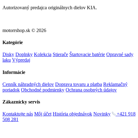
Autorizovaný predajca originálnych dielov KIA.
motorrshop.sk © 2026
Kategórie
Disky
Doplnky
Kolekcia
Stierače
Štartovacie batérie
Opravné sady
laku
Výpredaj
Informácie
Cenník náhradných dielov
Doprava tovaru a platba
Reklamačný
poriadok
Obchodné podmienky
Ochrana osobných údajov
Zákaznícky servis
Kontaktujte nás
Môj účet
História objednávok
Novinky
+421 918
508 281