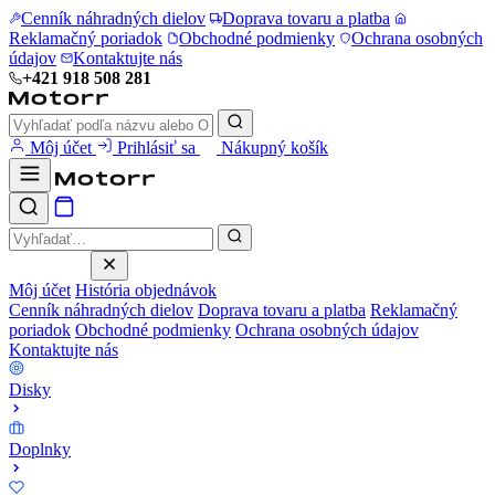
Cenník náhradných dielov
Doprava tovaru a platba
Reklamačný poriadok
Obchodné podmienky
Ochrana osobných
údajov
Kontaktujte nás
+421 918 508 281
Môj účet
Prihlásiť sa
Nákupný košík
Môj účet
História objednávok
Cenník náhradných dielov
Doprava tovaru a platba
Reklamačný
poriadok
Obchodné podmienky
Ochrana osobných údajov
Kontaktujte nás
Disky
Doplnky