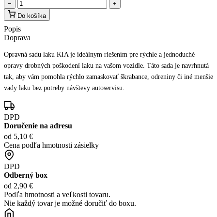
−
+
Do košíka
Popis
Doprava
Opravná sadu laku KIA je ideálnym riešením pre rýchle a jednoduché
opravy drobných poškodení laku na vašom vozidle. Táto sada je navrhnutá
tak, aby vám pomohla rýchlo zamaskovať škrabance, odreniny či iné menšie
vady laku bez potreby návštevy autoservisu.
DPD
Doručenie na adresu
od 5,10 €
Cena podľa hmotnosti zásielky
DPD
Odberný box
od 2,90 €
Podľa hmotnosti a veľkosti tovaru.
Nie každý tovar je možné doručiť do boxu.