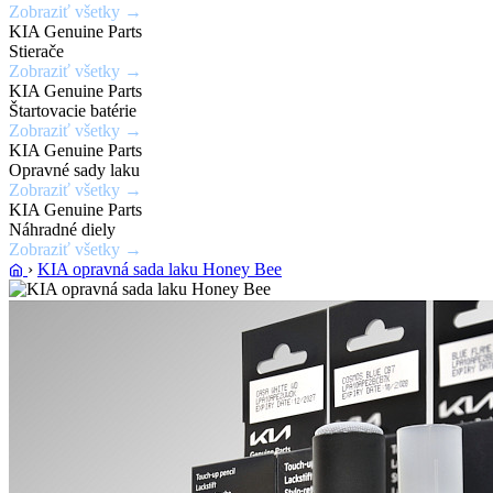
Zobraziť všetky →
laku
KIA Genuine Parts
karosérie
Stierače
Zobraziť všetky →
KIA Genuine Parts
Zobraziť
Štartovacie batérie
ponuku
Zobraziť všetky →
KIA Genuine Parts
Opravné sady laku
Zobraziť všetky →
KIA Genuine Parts
Náhradné diely
Zobraziť všetky →
›
KIA opravná sada laku Honey Bee