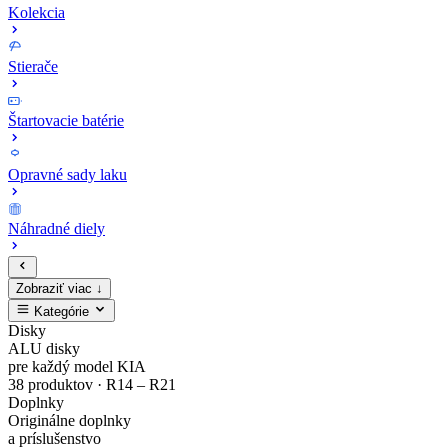
Kolekcia
Stierače
Štartovacie batérie
Opravné sady laku
Náhradné diely
Zobraziť viac ↓
Kategórie
Zaregistruj
Kompletný
EV4
MODE3
Sada
Opravné
Disky
ALU disky
sa
cenník
Zliatinový
Nabíjacie
bezpečnostných
sady
pre každý model KIA
38 produktov · R14 – R21
Doplnky
a
originálnych
disk
káble
matíc
laku
Originálne doplnky
a príslušenstvo