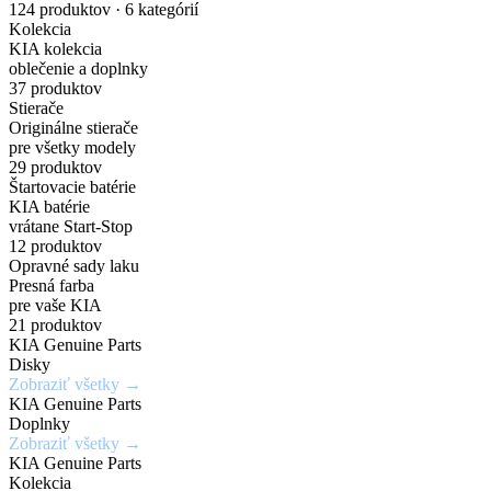
nakupuj
náhradných
Gisa
pre
Dark
karosérie
124 produktov · 6 kategórií
Kolekcia
originálne
dielov
Bicolour
elektrické
Chrome
v
KIA kolekcia
oblečenie a doplnky
príslušenstvo
a
širokej
37 produktov
Zadajte
7,5Jx19H2
Chráň
Stierače
za
PHEV
škále
Originálne stierače
originálne
/
svoje
pre všetky modely
číslo
5x114,3mm
kolesá
výhodné
vozidlá
odtieňov
29 produktov
Štartovacie batérie
dielu
/
s
KIA batérie
ceny
a
ET52
istotou
vrátane Start-Stop
Mimoriadne
Ideálne
12 produktov
zistite
a
odolné
riešenie
Opravné sady laku
Získaj
aktuálnu
eleganciou
Presná farba
Kúpiť
voči
pre
výhody,
teraz
pre vaše KIA
cenu
krúteniu
rýchle
21 produktov
ktoré
KIA Genuine Parts
a
Kúpiť
alebo
a
inde
Disky
teraz
dostupnosť
ohýbaniu
jednoduché
Zobraziť všetky →
nedostaneš
KIA Genuine Parts
opravy
Doplnky
Vyhľadať
Zobraziť všetky →
drobných
Zobraziť
Zaregistrovať
diel
KIA Genuine Parts
ponuku
poškodení
sa
Kolekcia