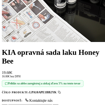
KIA opravná sada laku Honey
Bee
19.68€
16.00€ bez DPH
Prihlás sa alebo zaregistruj a získaj zľavu 5% na tento tovar
LPA10APE1BB2YK
ČÍSLO PRODUKTU:
Kontaktujte nás
DOSTUPNOSŤ: