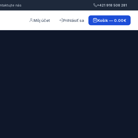
ntaktujte nás
+421 918 508 281
Môj účet
Prihlásiť sa
Košík — 0.00€