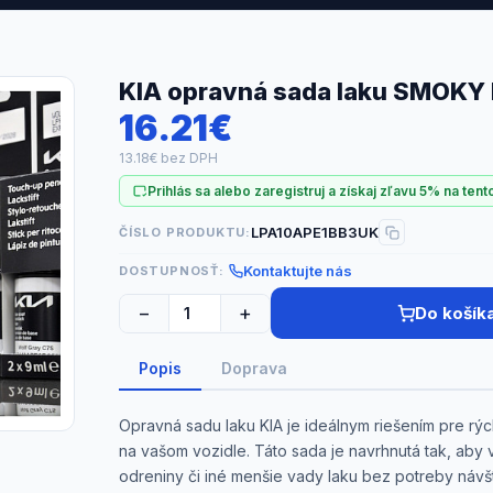
KIA opravná sada laku SMOKY
16.21€
13.18€ bez DPH
Prihlás sa alebo zaregistruj a získaj zľavu 5% na tent
LPA10APE1BB3UK
ČÍSLO PRODUKTU:
Kontaktujte nás
DOSTUPNOSŤ:
−
+
Do košík
Popis
Doprava
Opravná sadu laku KIA je ideálnym riešením pre r
na vašom vozidle. Táto sada je navrhnutá tak, ab
odreniny či iné menšie vady laku bez potreby návš