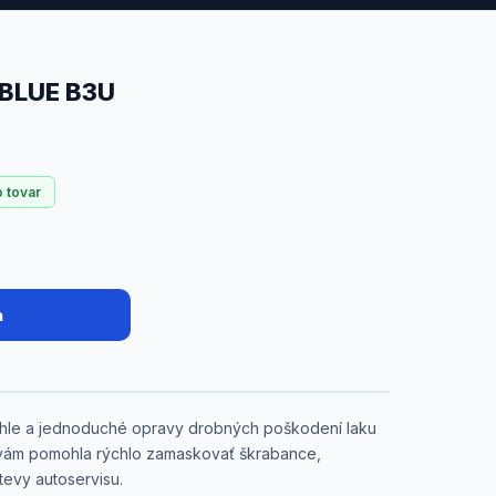
 BLUE B3U
o tovar
a
ýchle a jednoduché opravy drobných poškodení laku
y vám pomohla rýchlo zamaskovať škrabance,
tevy autoservisu.