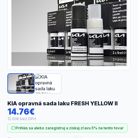
Náhradné diely
KIA opravná sada laku FRESH YELLOW II
14.76€
12.00€ bez DPH
Prihlás sa alebo zaregistruj a získaj zľavu 5% na tento tovar