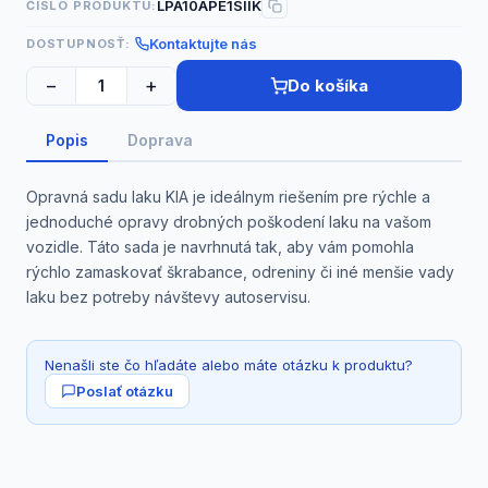
LPA10APE1SIIK
ČÍSLO PRODUKTU:
Kontaktujte nás
DOSTUPNOSŤ:
−
+
Do košíka
Popis
Doprava
Opravná sadu laku KIA je ideálnym riešením pre rýchle a
jednoduché opravy drobných poškodení laku na vašom
vozidle. Táto sada je navrhnutá tak, aby vám pomohla
rýchlo zamaskovať škrabance, odreniny či iné menšie vady
laku bez potreby návštevy autoservisu.
Nenašli ste čo hľadáte alebo máte otázku k produktu?
Poslať otázku