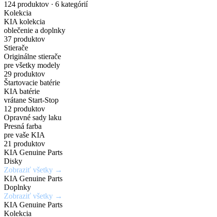
nakupuj
náhradných
Gisa
pre
Dark
karosérie
124 produktov · 6 kategórií
Kolekcia
originálne
dielov
Bicolour
elektrické
Chrome
v
KIA kolekcia
oblečenie a doplnky
príslušenstvo
a
širokej
37 produktov
Zadajte
7,5Jx19H2
Chráň
Stierače
za
PHEV
škále
Originálne stierače
originálne
/
svoje
pre všetky modely
číslo
5x114,3mm
kolesá
výhodné
vozidlá
odtieňov
29 produktov
Štartovacie batérie
dielu
/
s
KIA batérie
ceny
a
ET52
istotou
vrátane Start-Stop
Mimoriadne
Ideálne
12 produktov
zistite
a
odolné
riešenie
Opravné sady laku
Získaj
aktuálnu
eleganciou
Presná farba
Kúpiť
voči
pre
výhody,
teraz
pre vaše KIA
cenu
krúteniu
rýchle
21 produktov
ktoré
KIA Genuine Parts
a
Kúpiť
alebo
a
inde
Disky
teraz
dostupnosť
ohýbaniu
jednoduché
Zobraziť všetky →
nedostaneš
KIA Genuine Parts
opravy
Doplnky
Vyhľadať
Zobraziť všetky →
drobných
Zobraziť
Zaregistrovať
diel
KIA Genuine Parts
ponuku
poškodení
sa
Kolekcia