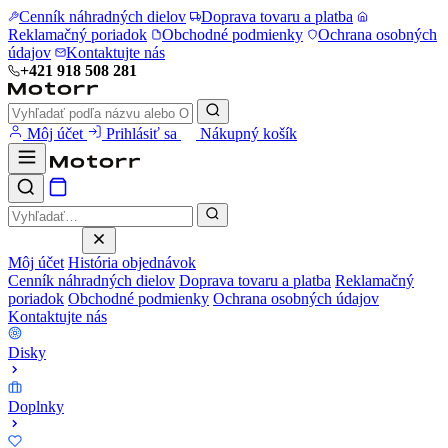
Cenník náhradných dielov
Doprava tovaru a platba
Reklamačný poriadok
Obchodné podmienky
Ochrana osobných
údajov
Kontaktujte nás
+421 918 508 281
Môj účet
Prihlásiť sa
Nákupný košík
Môj účet
História objednávok
Cenník náhradných dielov
Doprava tovaru a platba
Reklamačný
poriadok
Obchodné podmienky
Ochrana osobných údajov
Kontaktujte nás
Disky
Doplnky