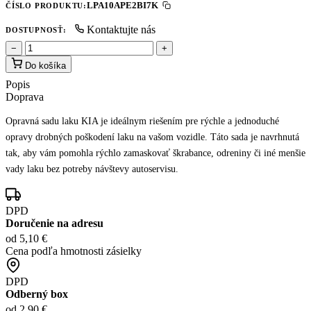
LPA10APE2BI7K
ČÍSLO PRODUKTU:
Kontaktujte nás
DOSTUPNOSŤ:
−
+
Do košíka
Popis
Doprava
Opravná sadu laku KIA je ideálnym riešením pre rýchle a jednoduché
opravy drobných poškodení laku na vašom vozidle. Táto sada je navrhnutá
tak, aby vám pomohla rýchlo zamaskovať škrabance, odreniny či iné menšie
vady laku bez potreby návštevy autoservisu.
DPD
Doručenie na adresu
od 5,10 €
Cena podľa hmotnosti zásielky
DPD
Odberný box
od 2,90 €