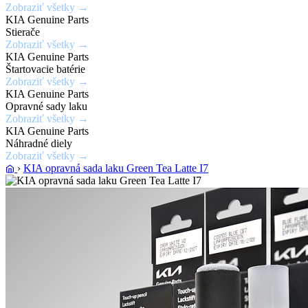
Zobraziť všetky →
laku
KIA Genuine Parts
karosérie
Stierače
Zobraziť všetky →
KIA Genuine Parts
Zobraziť
Štartovacie batérie
ponuku
Zobraziť všetky →
KIA Genuine Parts
Opravné sady laku
Zobraziť všetky →
KIA Genuine Parts
Náhradné diely
Zobraziť všetky →
›
KIA opravná sada laku Green Tea Latte I7