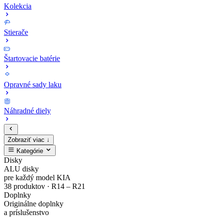
Kolekcia
Stierače
Štartovacie batérie
Opravné sady laku
Náhradné diely
Zobraziť viac ↓
Kategórie
Zaregistruj
Kompletný
EV4
MODE3
Sada
Opravné
Disky
ALU disky
sa
cenník
Zliatinový
Nabíjacie
bezpečnostných
sady
pre každý model KIA
38 produktov · R14 – R21
Doplnky
a
originálnych
disk
káble
matíc
laku
Originálne doplnky
a príslušenstvo