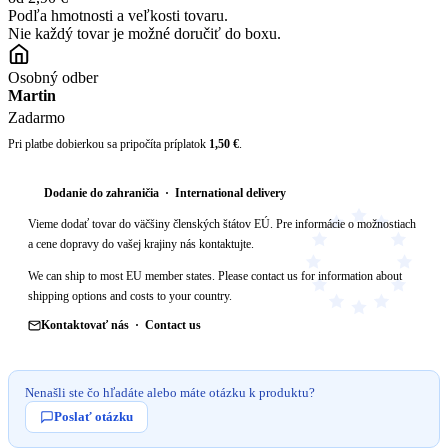
Podľa hmotnosti a veľkosti tovaru.
Nie každý tovar je možné doručiť do boxu.
Osobný odber
Martin
Zadarmo
Pri platbe dobierkou sa pripočíta príplatok
1,50 €
.
Dodanie do zahraničia · International delivery
Vieme dodať tovar do väčšiny členských štátov EÚ. Pre informácie o možnostiach
a cene dopravy do vašej krajiny nás kontaktujte.
We can ship to most EU member states. Please contact us for information about
shipping options and costs to your country.
Kontaktovať nás · Contact us
Nenašli ste čo hľadáte alebo máte otázku k produktu?
Poslať otázku