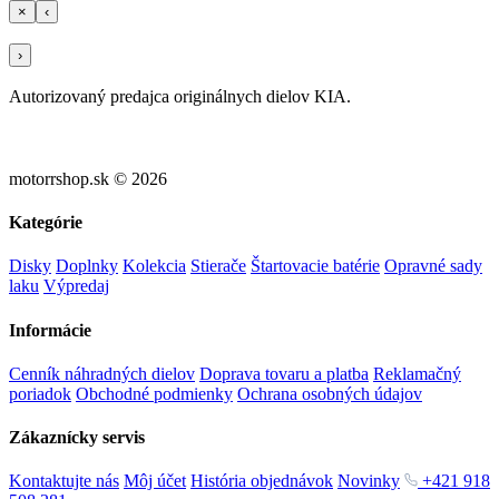
×
‹
›
Autorizovaný predajca originálnych dielov KIA.
motorrshop.sk © 2026
Kategórie
Disky
Doplnky
Kolekcia
Stierače
Štartovacie batérie
Opravné sady
laku
Výpredaj
Informácie
Cenník náhradných dielov
Doprava tovaru a platba
Reklamačný
poriadok
Obchodné podmienky
Ochrana osobných údajov
Zákaznícky servis
Kontaktujte nás
Môj účet
História objednávok
Novinky
+421 918