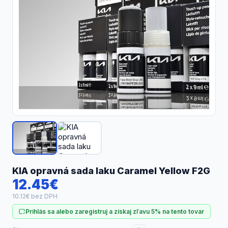
Náhradné diely
KIA opravná sada laku Caramel Yellow F2G
12.45€
10.12€ bez DPH
Prihlás sa alebo zaregistruj a získaj zľavu 5% na tento tovar