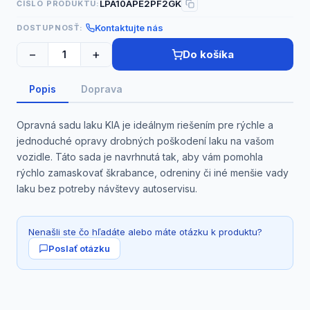
LPA10APE2PF2GK
ČÍSLO PRODUKTU:
Kontaktujte nás
DOSTUPNOSŤ:
−
+
Do košíka
Popis
Doprava
Opravná sadu laku KIA je ideálnym riešením pre rýchle a
jednoduché opravy drobných poškodení laku na vašom
vozidle. Táto sada je navrhnutá tak, aby vám pomohla
rýchlo zamaskovať škrabance, odreniny či iné menšie vady
laku bez potreby návštevy autoservisu.
Nenašli ste čo hľadáte alebo máte otázku k produktu?
Poslať otázku