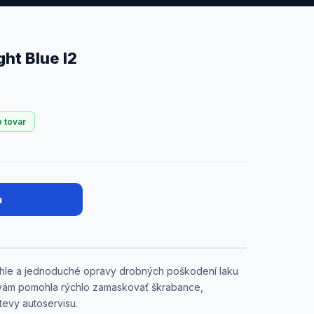
ht Blue I2
o tovar
a
ýchle a jednoduché opravy drobných poškodení laku
y vám pomohla rýchlo zamaskovať škrabance,
tevy autoservisu.