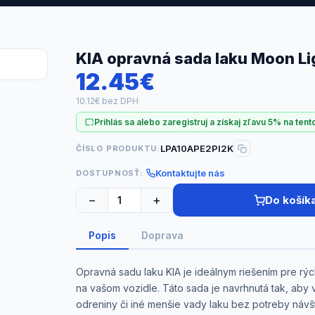
KIA opravná sada laku Moon Lig
12.45€
10.12€ bez DPH
Prihlás sa alebo zaregistruj a získaj zľavu 5% na tent
LPA10APE2PI2K
ČÍSLO PRODUKTU:
Kontaktujte nás
DOSTUPNOSŤ:
−
+
Do košík
Popis
Doprava
Opravná sadu laku KIA je ideálnym riešením pre r
na vašom vozidle. Táto sada je navrhnutá tak, ab
odreniny či iné menšie vady laku bez potreby návš