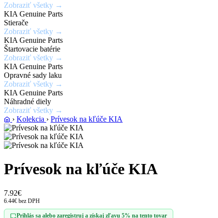
Zobraziť všetky →
laku
KIA Genuine Parts
karosérie
Stierače
Zobraziť všetky →
KIA Genuine Parts
Zobraziť
Štartovacie batérie
ponuku
Zobraziť všetky →
KIA Genuine Parts
Opravné sady laku
Zobraziť všetky →
KIA Genuine Parts
Náhradné diely
Zobraziť všetky →
›
Kolekcia
›
Prívesok na kľúče KIA
Prívesok na kľúče KIA
7.92€
6.44€ bez DPH
Prihlás sa alebo zaregistruj a získaj zľavu 5% na tento tovar