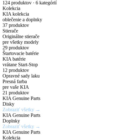
nakupuj
náhradných
Gisa
pre
Dark
karosérie
124 produktov · 6 kategórií
Kolekcia
originálne
dielov
Bicolour
elektrické
Chrome
v
KIA kolekcia
oblečenie a doplnky
príslušenstvo
a
širokej
37 produktov
Zadajte
7,5Jx19H2
Chráň
Stierače
za
PHEV
škále
Originálne stierače
originálne
/
svoje
pre všetky modely
číslo
5x114,3mm
kolesá
výhodné
vozidlá
odtieňov
29 produktov
Štartovacie batérie
dielu
/
s
KIA batérie
ceny
a
ET52
istotou
vrátane Start-Stop
Mimoriadne
Ideálne
12 produktov
zistite
a
odolné
riešenie
Opravné sady laku
Získaj
aktuálnu
eleganciou
Presná farba
Kúpiť
voči
pre
výhody,
teraz
pre vaše KIA
cenu
krúteniu
rýchle
21 produktov
ktoré
KIA Genuine Parts
a
Kúpiť
alebo
a
inde
Disky
teraz
dostupnosť
ohýbaniu
jednoduché
Zobraziť všetky →
nedostaneš
KIA Genuine Parts
opravy
Doplnky
Vyhľadať
Zobraziť všetky →
drobných
Zobraziť
Zaregistrovať
diel
KIA Genuine Parts
ponuku
poškodení
sa
Kolekcia