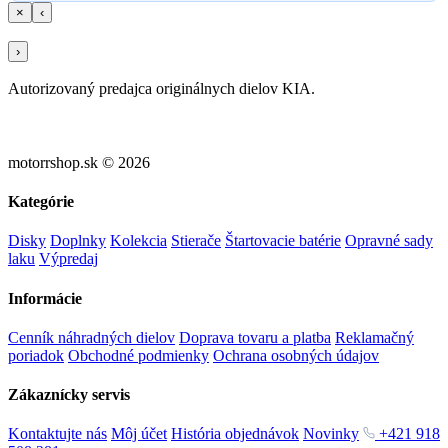
×
‹
›
Autorizovaný predajca originálnych dielov KIA.
motorrshop.sk © 2026
Kategórie
Disky
Doplnky
Kolekcia
Stierače
Štartovacie batérie
Opravné sady
laku
Výpredaj
Informácie
Cenník náhradných dielov
Doprava tovaru a platba
Reklamačný
poriadok
Obchodné podmienky
Ochrana osobných údajov
Zákaznícky servis
Kontaktujte nás
Môj účet
História objednávok
Novinky
+421 918