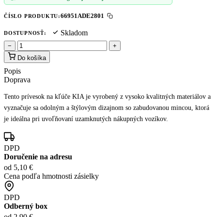
66951ADE2801
ČÍSLO PRODUKTU:
Skladom
DOSTUPNOSŤ:
−
+
Do košíka
Popis
Doprava
Tento prívesok na kľúče KIA je vyrobený z vysoko kvalitných materiálov a
vyznačuje sa odolným a štýlovým dizajnom so zabudovanou mincou, ktorá
je ideálna pri uvoľňovaní uzamknutých nákupných vozíkov.
DPD
Doručenie na adresu
od 5,10 €
Cena podľa hmotnosti zásielky
DPD
Odberný box
od 2,90 €