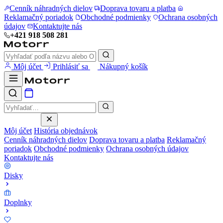
Cenník náhradných dielov
Doprava tovaru a platba
Reklamačný poriadok
Obchodné podmienky
Ochrana osobných
údajov
Kontaktujte nás
+421 918 508 281
Môj účet
Prihlásiť sa
Nákupný košík
Môj účet
História objednávok
Cenník náhradných dielov
Doprava tovaru a platba
Reklamačný
poriadok
Obchodné podmienky
Ochrana osobných údajov
Kontaktujte nás
Disky
Doplnky