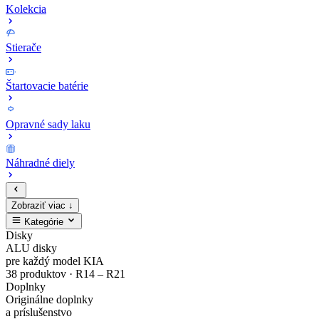
Kolekcia
Stierače
Štartovacie batérie
Opravné sady laku
Náhradné diely
Zobraziť viac ↓
Kategórie
Zaregistruj
Kompletný
EV4
MODE3
Sada
Opravné
Disky
ALU disky
sa
cenník
Zliatinový
Nabíjacie
bezpečnostných
sady
pre každý model KIA
38 produktov · R14 – R21
Doplnky
a
originálnych
disk
káble
matíc
laku
Originálne doplnky
a príslušenstvo