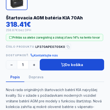
Náhradné diely
Štartovacia AGM batéria KIA 70Ah
318.41€
258.87€ bez DPH
Prihlás sa alebo zaregistruj a získaj zľavu 14% na tento tovar
LP370APE070SK0
ČÍSLO PRODUKTU:
Kontaktujte nás
DOSTUPNOSŤ:
−
+
Do košíka
Popis
Doprava
Nová rada originálných štartovacích batérií KIA najvyššej
kvality. Sú v súlade s požiadavkami moderných vozidiel
vrátane batérií AGM pre modely s funkciou štart/stop. Nová
kolekcia zahŕňa aj mokré olovené batérie s vápenato-