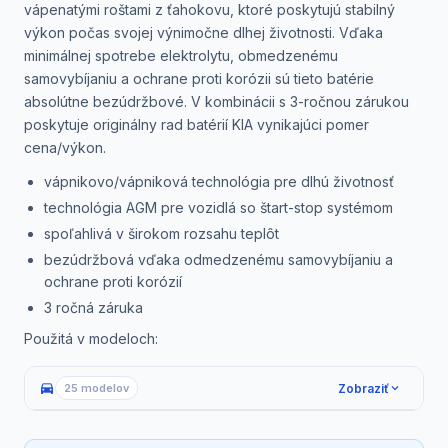
vápenatými roštami z ťahokovu, ktoré poskytujú stabilný
výkon počas svojej výnimočne dlhej životnosti. Vďaka
minimálnej spotrebe elektrolytu, obmedzenému
samovybíjaniu a ochrane proti korózii sú tieto batérie
absolútne bezúdržbové. V kombinácii s 3-ročnou zárukou
poskytuje originálny rad batérií KIA vynikajúci pomer
cena/výkon.
vápnikovo/vápniková technológia pre dlhú životnosť
technológia AGM pre vozidlá so štart-stop systémom
spoľahlivá v širokom rozsahu teplôt
bezúdržbová vďaka odmedzenému samovybíjaniu a
ochrane proti korózií
3 ročná záruka
Použitá v modeloch:
directions_car
Zobraziť
25 modelov