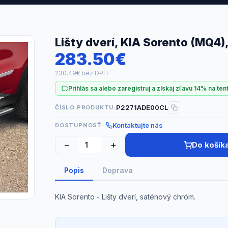
Lišty dverí, KIA Sorento (MQ4
283.50€
230.49€ bez DPH
Prihlás sa alebo zaregistruj a získaj zľavu 14% na ten
P2271ADE00CL
ČÍSLO PRODUKTU:
Kontaktujte nás
DOSTUPNOSŤ:
−
+
Do košík
Popis
Doprava
KIA Sorento - Lišty dverí, saténový chróm.