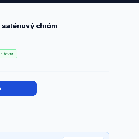
), saténový chróm
to tovar
a