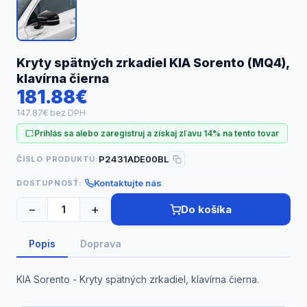
Náhradné diely
Kryty spätných zrkadiel KIA Sorento (MQ4),
klavírna čierna
181.88€
147.87€ bez DPH
Prihlás sa alebo zaregistruj a získaj zľavu 14% na tento tovar
P2431ADE00BL
ČÍSLO PRODUKTU:
Kontaktujte nás
DOSTUPNOSŤ:
−
+
Do košíka
Popis
Doprava
KIA Sorento - Kryty spätných zrkadiel, klavírna čierna.