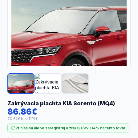
Náhradné diely
Zakrývacia plachta KIA Sorento (MQ4)
86.86€
70.62€ bez DPH
Prihlás sa alebo zaregistruj a získaj zľavu 14% na tento tovar