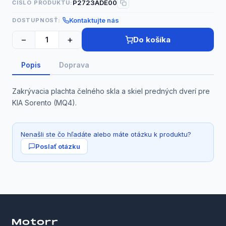
P2723ADE00
ČÍSLO PRODUKTU:
Kontaktujte nás
DOSTUPNOSŤ:
−
+
Do košíka
Popis
Doprava
Zakrývacia plachta čelného skla a skiel predných dverí pre
KIA Sorento (MQ4).
Nenašli ste čo hľadáte alebo máte otázku k produktu?
Poslať otázku