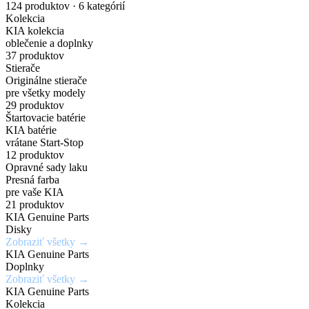
nakupuj
náhradných
Gisa
pre
Dark
karosérie
124 produktov · 6 kategórií
Kolekcia
originálne
dielov
Bicolour
elektrické
Chrome
v
KIA kolekcia
oblečenie a doplnky
príslušenstvo
a
širokej
37 produktov
Zadajte
7,5Jx19H2
Chráň
Stierače
za
PHEV
škále
Originálne stierače
originálne
/
svoje
pre všetky modely
číslo
5x114,3mm
kolesá
výhodné
vozidlá
odtieňov
29 produktov
Štartovacie batérie
dielu
/
s
KIA batérie
ceny
a
ET52
istotou
vrátane Start-Stop
Mimoriadne
Ideálne
12 produktov
zistite
a
odolné
riešenie
Opravné sady laku
Získaj
aktuálnu
eleganciou
Presná farba
Kúpiť
voči
pre
výhody,
teraz
pre vaše KIA
cenu
krúteniu
rýchle
21 produktov
ktoré
KIA Genuine Parts
a
Kúpiť
alebo
a
inde
Disky
teraz
dostupnosť
ohýbaniu
jednoduché
Zobraziť všetky →
nedostaneš
KIA Genuine Parts
opravy
Doplnky
Vyhľadať
Zobraziť všetky →
drobných
Zobraziť
Zaregistrovať
diel
KIA Genuine Parts
ponuku
poškodení
sa
Kolekcia