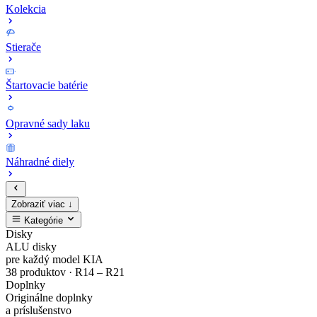
Kolekcia
Stierače
Štartovacie batérie
Opravné sady laku
Náhradné diely
Zobraziť viac ↓
Kategórie
Zaregistruj
Kompletný
EV4
MODE3
Sada
Opravné
Disky
ALU disky
sa
cenník
Zliatinový
Nabíjacie
bezpečnostných
sady
pre každý model KIA
38 produktov · R14 – R21
Doplnky
a
originálnych
disk
káble
matíc
laku
Originálne doplnky
a príslušenstvo