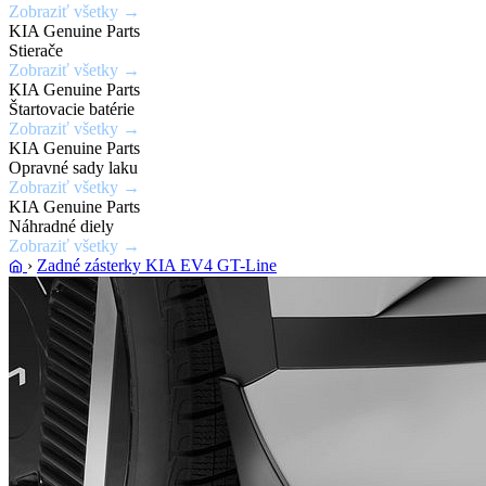
Zobraziť všetky →
laku
KIA Genuine Parts
karosérie
Stierače
Zobraziť všetky →
KIA Genuine Parts
Zobraziť
Štartovacie batérie
ponuku
Zobraziť všetky →
KIA Genuine Parts
Opravné sady laku
Zobraziť všetky →
KIA Genuine Parts
Náhradné diely
Zobraziť všetky →
›
Zadné zásterky KIA EV4 GT-Line