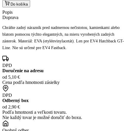
Do košíka
Popis
Doprava
Chráňte zadný nárazník pred nadmernou nečistotou, kamienkami alebo
blatom pomocou týchto elegantných, na mieru vyrobených zadných
zásterok. Materiál: EVA (etylénvinylacetát). Len pre EV4 Hatchback GT-
Line. Nie sú určené pre EV4 Fastback.
DPD
Doručenie na adresu
od 5,10 €
Cena podľa hmotnosti zásielky
DPD
Odberný box
od 2,90 €
Podľa hmotnosti a veľkosti tovaru.
Nie každý tovar je možné doručiť do boxu.
Osobný odber