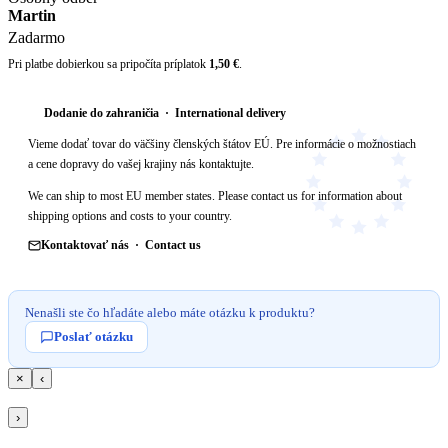
Martin
Zadarmo
Pri platbe dobierkou sa pripočíta príplatok
1,50 €
.
Dodanie do zahraničia · International delivery
Vieme dodať tovar do väčšiny členských štátov EÚ. Pre informácie o možnostiach
a cene dopravy do vašej krajiny nás kontaktujte.
We can ship to most EU member states. Please contact us for information about
shipping options and costs to your country.
Kontaktovať nás · Contact us
Nenašli ste čo hľadáte alebo máte otázku k produktu?
Poslať otázku
×
‹
›