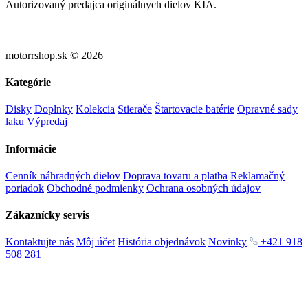
Autorizovaný predajca originálnych dielov KIA.
motorrshop.sk © 2026
Kategórie
Disky
Doplnky
Kolekcia
Stierače
Štartovacie batérie
Opravné sady
laku
Výpredaj
Informácie
Cenník náhradných dielov
Doprava tovaru a platba
Reklamačný
poriadok
Obchodné podmienky
Ochrana osobných údajov
Zákaznícky servis
Kontaktujte nás
Môj účet
História objednávok
Novinky
+421 918
508 281