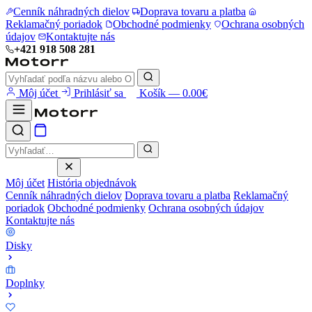
Cenník náhradných dielov
Doprava tovaru a platba
Reklamačný poriadok
Obchodné podmienky
Ochrana osobných
údajov
Kontaktujte nás
+421 918 508 281
Môj účet
Prihlásiť sa
Košík — 0.00€
Môj účet
História objednávok
Cenník náhradných dielov
Doprava tovaru a platba
Reklamačný
poriadok
Obchodné podmienky
Ochrana osobných údajov
Kontaktujte nás
Disky
Doplnky