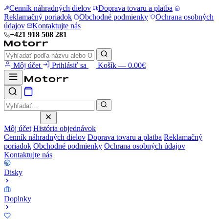
Cenník náhradných dielov
Doprava tovaru a platba
Reklamačný poriadok
Obchodné podmienky
Ochrana osobných
údajov
Kontaktujte nás
+421 918 508 281
Môj účet
Prihlásiť sa
Košík — 0.00€
Môj účet
História objednávok
Cenník náhradných dielov
Doprava tovaru a platba
Reklamačný
poriadok
Obchodné podmienky
Ochrana osobných údajov
Kontaktujte nás
Disky
Doplnky