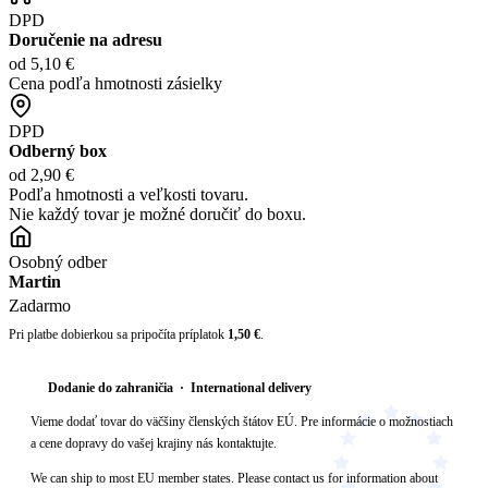
DPD
Doručenie na adresu
od 5,10 €
Cena podľa hmotnosti zásielky
DPD
Odberný box
od 2,90 €
Podľa hmotnosti a veľkosti tovaru.
Nie každý tovar je možné doručiť do boxu.
Osobný odber
Martin
Zadarmo
Pri platbe dobierkou sa pripočíta príplatok
1,50 €
.
Dodanie do zahraničia · International delivery
Vieme dodať tovar do väčšiny členských štátov EÚ. Pre informácie o možnostiach
a cene dopravy do vašej krajiny nás kontaktujte.
We can ship to most EU member states. Please contact us for information about