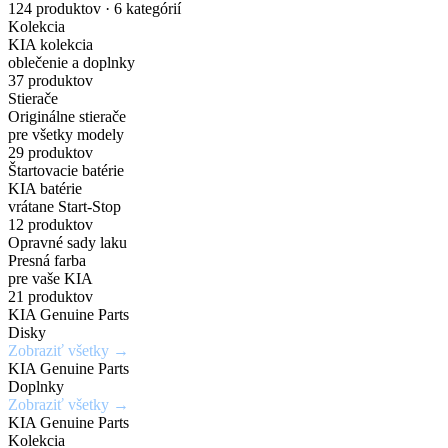
nakupuj
náhradných
Gisa
pre
Dark
karosérie
124 produktov · 6 kategórií
Kolekcia
originálne
dielov
Bicolour
elektrické
Chrome
v
KIA kolekcia
oblečenie a doplnky
príslušenstvo
a
širokej
37 produktov
Zadajte
7,5Jx19H2
Chráň
Stierače
za
PHEV
škále
Originálne stierače
originálne
/
svoje
pre všetky modely
číslo
5x114,3mm
kolesá
výhodné
vozidlá
odtieňov
29 produktov
Štartovacie batérie
dielu
/
s
KIA batérie
ceny
a
ET52
istotou
vrátane Start-Stop
Mimoriadne
Ideálne
12 produktov
zistite
a
odolné
riešenie
Opravné sady laku
Získaj
aktuálnu
eleganciou
Presná farba
Kúpiť
voči
pre
výhody,
teraz
pre vaše KIA
cenu
krúteniu
rýchle
21 produktov
ktoré
KIA Genuine Parts
a
Kúpiť
alebo
a
inde
Disky
teraz
dostupnosť
ohýbaniu
jednoduché
Zobraziť všetky →
nedostaneš
KIA Genuine Parts
opravy
Doplnky
Vyhľadať
Zobraziť všetky →
drobných
Zobraziť
Zaregistrovať
diel
KIA Genuine Parts
ponuku
poškodení
sa
Kolekcia