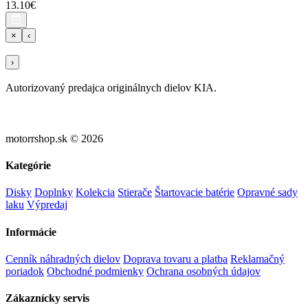
13.10€
×
‹
›
Autorizovaný predajca originálnych dielov KIA.
motorrshop.sk © 2026
Kategórie
Disky
Doplnky
Kolekcia
Stierače
Štartovacie batérie
Opravné sady
laku
Výpredaj
Informácie
Cenník náhradných dielov
Doprava tovaru a platba
Reklamačný
poriadok
Obchodné podmienky
Ochrana osobných údajov
Zákaznícky servis