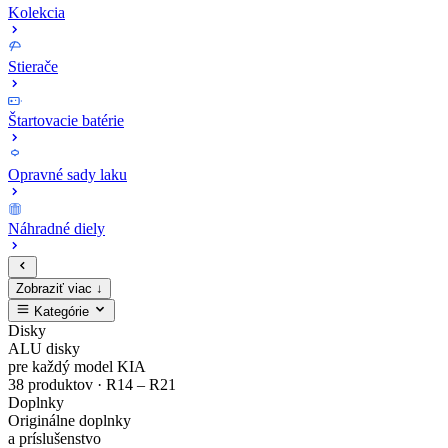
Kolekcia
Stierače
Štartovacie batérie
Opravné sady laku
Náhradné diely
Zobraziť viac ↓
Kategórie
Zaregistruj
Kompletný
EV4
MODE3
Sada
Opravné
Disky
ALU disky
sa
cenník
Zliatinový
Nabíjacie
bezpečnostných
sady
pre každý model KIA
38 produktov · R14 – R21
Doplnky
a
originálnych
disk
káble
matíc
laku
Originálne doplnky
a príslušenstvo