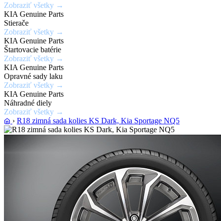
Zobraziť všetky →
laku
KIA Genuine Parts
karosérie
Stierače
Zobraziť všetky →
KIA Genuine Parts
Zobraziť
Štartovacie batérie
ponuku
Zobraziť všetky →
KIA Genuine Parts
Opravné sady laku
Zobraziť všetky →
KIA Genuine Parts
Náhradné diely
Zobraziť všetky →
›
R18 zimná sada kolies KS Dark, Kia Sportage NQ5