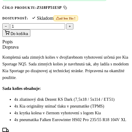
ZS18FP51ESP
ČÍSLO PRODUKTU:
Skladom
DOSTUPNOSŤ:
už len 1ks !
−
+
Do košíka
Popis
Doprava
Kompletná sada zimných kolies v dvojfarebnom vyhotovení určená pre Kia
Sportage NQ5. Sada zimných kolies je navrhnutá tak, aby ladila s modelom
Kia Sportage po dizajnovej aj technickej stránke. Pripravená na okamžité
použitie.
Sada kolies obsahuje:
4x zliatinový disk Dezent KS Dark (7,5x18 / 5x114 / ET51)
4x Kia originálny snímač tlaku v pneumatike (TPMS)
4x krytka kolesa v čiernom vyhotovení s logom Kia
4x pneumatika Falken Eurowinter HS02 Pro 235/55 R18 104V XL